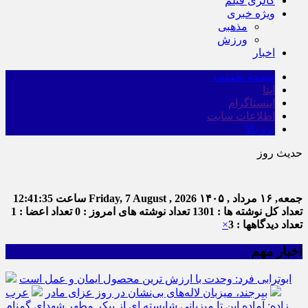
گالری فیلم
ویژه خبری
مذهبی
ورزش
اخبار
صفحه نخست
ایتا
اینستاگرام
اطلاعات سایت
برو بالا
حدیث روز
ام
جمعه, ۱۶ مرداد , ۱۴۰۵
Friday, 7 August , 2026
ساعت
12:41:36
تعداد کل نوشته ها : 1301
تعداد نوشته های امروز : 0
تعداد اعضا : 1
تعداد دیدگاهها : 3
×
اخبار مهم
ابوترابی فرد: وحدت با ارزش ترین محصول ایمان و عمل است
بیرجند، میزبان لاله‌های بی‌نشان در روز عزای مادر
عرب
زاده: آماده این تا میزبانی شایسته ای از پیکر مطهر شهدای گمنام