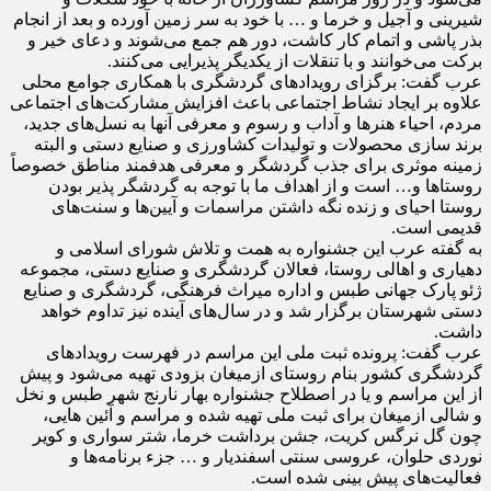
شیرینی و آجیل و خرما و … با خود به سر زمین آورده و بعد از انجام
بذر پاشی و اتمام کار کاشت، دور هم جمع می‌شوند و دعای خیر و
برکت می‌خوانند و با تنقلات از یکدیگر پذیرایی می‌کنند.
عرب گفت: برگزای رویداد‌های گردشگری با همکاری جوامع محلی
علاوه بر ایجاد نشاط اجتماعی باعث افزایش مشارکت‌های اجتماعی
مردم، احیاء هنر‌ها و آداب و رسوم و معرفی آنها به نسل‌های جدید،
برند سازی محصولات و تولیدات کشاورزی و صنایع دستی و البته
زمینه موثری برای جذب گردشگر و معرفی هدفمند مناطق خصوصاً
روستا‌ها و… است و از اهداف ما با توجه به گردشگر پذیر بودن
روستا احیای و زنده نگه داشتن مراسمات و آیین‌ها و سنت‌های
قدیمی است.
به گفته عرب این جشنواره به همت و تلاش شورای اسلامی و
دهیاری و اهالی روستا، فعالان گردشگری و صنایع دستی، مجموعه
ژئو پارک جهانی طبس و اداره میراث فرهنگی، گردشگری و صنایع
دستی شهرستان برگزار شد و در سال‌های آینده نیز تداوم خواهد
داشت.
عرب گفت: پرونده ثبت ملی این مراسم در فهرست رویداد‌های
گردشگری کشور بنام روستای ازمیغان بزودی تهیه می‌شود و پیش
از این مراسم و یا در اصطلاح جشنواره بهار نارنج شهر طبس و نخل
و شالی ازمیغان برای ثبت ملی تهیه شده و مراسم و آئین هایی،
چون گل نرگس کریت، جشن برداشت خرما، شتر سواری و کویر
نوردی حلوان، عروسی سنتی اسفندیار و … جزء برنامه‌ها و
فعالیت‌های پیش بینی شده است.