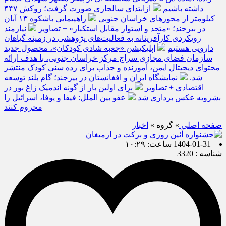
داشته باشیم
ازابتدای سالجاری صورت گرفت؛ روکش ۴۴۷
کیلومتر از محورهای خراسان جنوبی
راهپیمایی باشکوه ۱۳ آبان
در بیرجند؛ «متحد و استوار مقابل استکبار» + تصاویر
نیازمند
رویکردی کارآفرینانه به فعالیت‌های پژوهشی در زمینه گیاهان
دارویی هستیم
اپلیکیشن «جعبه شادی کودکان»، محصول جدید
سازمان فضای مجازی سراج مرکز خراسان جنوبی، با هدف ارائه
محتوای دیجیتال ایمن، آموزنده و جذاب برای رده سنی کودک منتشر
شد.
نمایشگاه ایران و افغانستان در بیرجند؛ گام بلند توسعه
اقتصادی + تصاویر
برای اولین بار از گونه اندمیک زاغ بور در
بشرویه عکس برداری شد
عفو بین الملل: فیفا و یوفا، اسرائیل را
محروم کنند
صفحه اصلی
» گروه »
اخبار
1404-01-31 ساعت: ۱۰:۲۹
شناسه : 3320