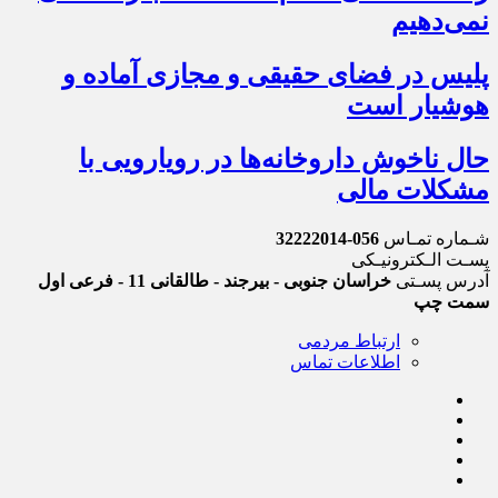
نمی‌دهیم
پلیس در فضای حقیقی و مجازی آماده و
هوشیار است
حال ناخوش داروخانه‌ها در رویارویی با
مشکلات مالی
شـماره تمـاس
056-32222014
پسـت الـکترونیـکی
آدرس پسـتی
خراسان جنوبی - بیرجند - طالقانی 11 - فرعی اول
سمت چپ
ارتباط مردمی
اطلاعات تماس