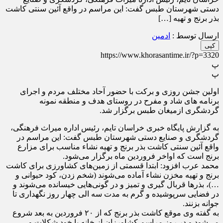
دستی شهرستان طبس گفت: این مراسم در واقع آئین سنتی کاشت
بذر برنج و تهیه […]
ارسال توسط :
ادمین
کپی
https://www.khorasantime.ir/?p=3320
پ
پ
اولین جشن روزی و برکت با حضور آحاد مختلف مردم و اجرای
برنامه های شاد و مفرح در روستای هدف و منطقه نمونه
گردشگری ازمیغان طبس برگزار شد.
به گزارش پایگاه خبری خراسان تایم، رئیس اداره میراث فرهنگی،
گردشگری و صنایع دستی شهرستان طبس گفت: این مراسم در
واقع آئین سنتی کاشت بذر برنج و تهیه نشاء مناسب برای مزارع
برنج است که اواخر فروردین ماه برگزار می‌شود.
محمد عرب افزود: ابتدا قسمتی از زمین‌های کشاورزی برای کاشت
برنج و تهیه مخزن نشاء آماده می‌شوند (شخم زدن، کود حیوانی و
…)، بذر‌ها قربال گیری و تمیز و در گونی‌هایی خیسانده می‌شوند و
در فضایی سرپوشیده و گرم به مدت سه الی چهار روز نگهداری تا
جوانه بزنند.
به گفته وی موقع کاشت بذر برنج که از ۲۰ فروردین به بعد شروع
می‌شود و در روز مراسم کشاورزان از خانه با خود شکلات و