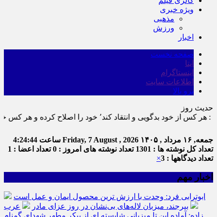
گالری فیلم
ویژه خبری
مذهبی
ورزش
اخبار
صفحه نخست
ایتا
اینستاگرام
اطلاعات سایت
برو بالا
حدیث روز
را اصلاح کرده و هر کس خودستایی نماید٬ پس به تحقیق خویش را تباه نموده است.
جمعه, ۱۶ مرداد , ۱۴۰۵
Friday, 7 August , 2026
ساعت
4:24:44
تعداد کل نوشته ها : 1301
تعداد نوشته های امروز : 0
تعداد اعضا : 1
تعداد دیدگاهها : 3
×
اخبار مهم
ابوترابی فرد: وحدت با ارزش ترین محصول ایمان و عمل است
بیرجند، میزبان لاله‌های بی‌نشان در روز عزای مادر
عرب
زاده: آماده این تا میزبانی شایسته ای از پیکر مطهر شهدای گمنام