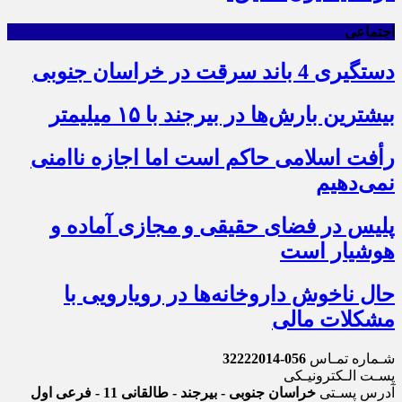
اجتماعی
دستگیری 4 باند سرقت در خراسان جنوبی
بیشترین بارش‌ها در بیرجند با ۱۵ میلیمتر
رأفت اسلامی حاکم است اما اجازه ناامنی
نمی‌دهیم
پلیس در فضای حقیقی و مجازی آماده و
هوشیار است
حال ناخوش داروخانه‌ها در رویارویی با
مشکلات مالی
شـماره تمـاس
056-32222014
پسـت الـکترونیـکی
آدرس پسـتی
خراسان جنوبی - بیرجند - طالقانی 11 - فرعی اول