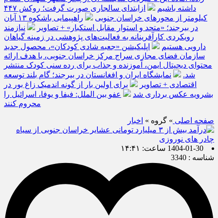
داشته باشیم
ازابتدای سالجاری صورت گرفت؛ روکش ۴۴۷
کیلومتر از محورهای خراسان جنوبی
راهپیمایی باشکوه ۱۳ آبان
در بیرجند؛ «متحد و استوار مقابل استکبار» + تصاویر
نیازمند
رویکردی کارآفرینانه به فعالیت‌های پژوهشی در زمینه گیاهان
دارویی هستیم
اپلیکیشن «جعبه شادی کودکان»، محصول جدید
سازمان فضای مجازی سراج مرکز خراسان جنوبی، با هدف ارائه
محتوای دیجیتال ایمن، آموزنده و جذاب برای رده سنی کودک منتشر
شد.
نمایشگاه ایران و افغانستان در بیرجند؛ گام بلند توسعه
اقتصادی + تصاویر
برای اولین بار از گونه اندمیک زاغ بور در
بشرویه عکس برداری شد
عفو بین الملل: فیفا و یوفا، اسرائیل را
محروم کنند
صفحه اصلی
» گروه »
اخبار
1404-01-30 ساعت: ۱۴:۴۱
شناسه : 3340