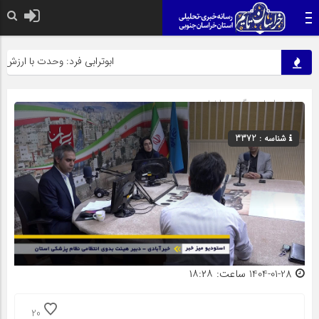
ابوترابی فرد: وحدت با ارزش تر
صفحه اصلی
» گروه »
اخبار
شناسه : 3372
1404-01-28 ساعت: ۱۸:۲۸
20