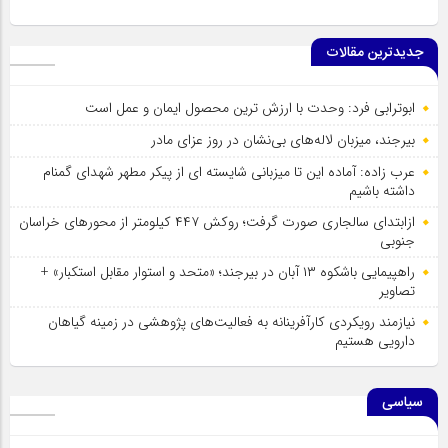
جدیدترین مقالات
ابوترابی فرد: وحدت با ارزش ترین محصول ایمان و عمل است
بیرجند، میزبان لاله‌های بی‌نشان در روز عزای مادر
عرب زاده: آماده این تا میزبانی شایسته ای از پیکر مطهر شهدای گمنام
داشته باشیم
ازابتدای سالجاری صورت گرفت؛ روکش ۴۴۷ کیلومتر از محورهای خراسان
جنوبی
راهپیمایی باشکوه ۱۳ آبان در بیرجند؛ «متحد و استوار مقابل استکبار» +
تصاویر
نیازمند رویکردی کارآفرینانه به فعالیت‌های پژوهشی در زمینه گیاهان
دارویی هستیم
سیاسی