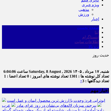
گالری فیلم
ویژه خبری
مذهبی
ورزش
اخبار
صفحه نخست
ایتا
اینستاگرام
اطلاعات سایت
برو بالا
حدیث روز
شنبه, ۱۷ مرداد , ۱۴۰۵
Saturday, 8 August , 2026
ساعت
6:04:07
تعداد کل نوشته ها : 1301
تعداد نوشته های امروز : 0
تعداد اعضا : 1
تعداد دیدگاهها : 3
×
اخبار مهم
ابوترابی فرد: وحدت با ارزش ترین محصول ایمان و عمل است
بیرجند، میزبان لاله‌های بی‌نشان در روز عزای مادر
عرب
زاده: آماده این تا میزبانی شایسته ای از پیکر مطهر شهدای گمنام