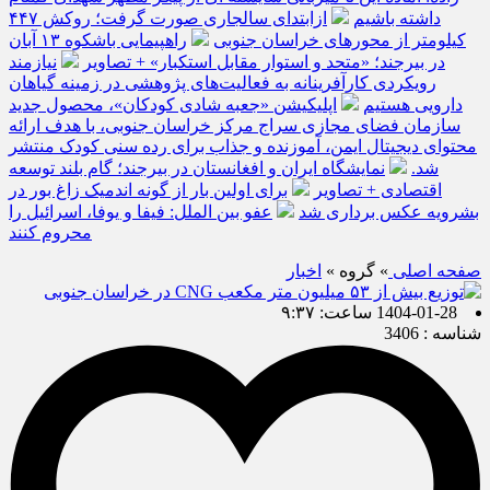
داشته باشیم
ازابتدای سالجاری صورت گرفت؛ روکش ۴۴۷
کیلومتر از محورهای خراسان جنوبی
راهپیمایی باشکوه ۱۳ آبان
در بیرجند؛ «متحد و استوار مقابل استکبار» + تصاویر
نیازمند
رویکردی کارآفرینانه به فعالیت‌های پژوهشی در زمینه گیاهان
دارویی هستیم
اپلیکیشن «جعبه شادی کودکان»، محصول جدید
سازمان فضای مجازی سراج مرکز خراسان جنوبی، با هدف ارائه
محتوای دیجیتال ایمن، آموزنده و جذاب برای رده سنی کودک منتشر
شد.
نمایشگاه ایران و افغانستان در بیرجند؛ گام بلند توسعه
اقتصادی + تصاویر
برای اولین بار از گونه اندمیک زاغ بور در
بشرویه عکس برداری شد
عفو بین الملل: فیفا و یوفا، اسرائیل را
محروم کنند
صفحه اصلی
» گروه »
اخبار
1404-01-28 ساعت: ۹:۳۷
شناسه : 3406