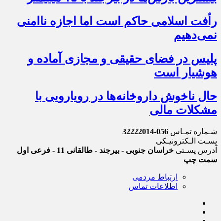
رأفت اسلامی حاکم است اما اجازه ناامنی
نمی‌دهیم
پلیس در فضای حقیقی و مجازی آماده و
هوشیار است
حال ناخوش داروخانه‌ها در رویارویی با
مشکلات مالی
شـماره تمـاس
056-32222014
پسـت الـکترونیـکی
آدرس پسـتی
خراسان جنوبی - بیرجند - طالقانی 11 - فرعی اول
سمت چپ
ارتباط مردمی
اطلاعات تماس