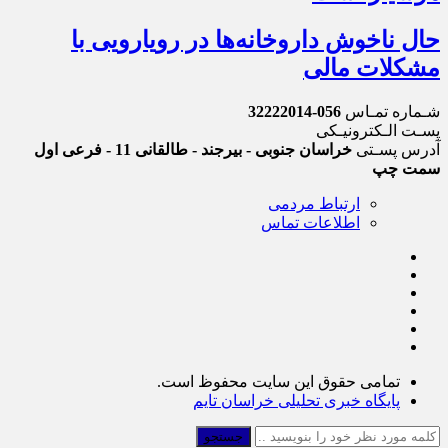
حال ناخوش داروخانه‌ها در رویارویی با
مشکلات مالی
شـماره تمـاس
056-32222014
پسـت الـکترونیـکی
آدرس پسـتی
خراسان جنوبی - بیرجند - طالقانی 11 - فرعی اول
سمت چپ
ارتباط مردمی
اطلاعات تماس
تمامی حقوق این سایت محفوظ است.
پایگاه خبری تحلیلی خراسان تایم
جستجو