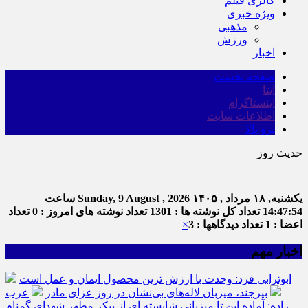
گالری فیلم
ویژه خبری
مذهبی
ورزش
اخبار
صفحه نخست
ایتا
اینستاگرام
اطلاعات سایت
برو بالا
حدیث روز
یکشنبه, ۱۸ مرداد , ۱۴۰۵
Sunday, 9 August , 2026
ساعت
14:47:55
تعداد کل نوشته ها : 1301
تعداد نوشته های امروز : 0
تعداد
اعضا : 1
تعداد دیدگاهها : 3
×
اخبار مهم
ابوترابی فرد: وحدت با ارزش ترین محصول ایمان و عمل است
بیرجند، میزبان لاله‌های بی‌نشان در روز عزای مادر
عرب
زاده: آماده این تا میزبانی شایسته ای از پیکر مطهر شهدای گمنام