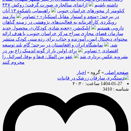
داشته باشیم
ازابتدای سالجاری صورت گرفت؛ روکش ۴۴۷
کیلومتر از محورهای خراسان جنوبی
راهپیمایی باشکوه ۱۳ آبان
در بیرجند؛ «متحد و استوار مقابل استکبار» + تصاویر
نیازمند
رویکردی کارآفرینانه به فعالیت‌های پژوهشی در زمینه گیاهان
دارویی هستیم
اپلیکیشن «جعبه شادی کودکان»، محصول جدید
سازمان فضای مجازی سراج مرکز خراسان جنوبی، با هدف ارائه
محتوای دیجیتال ایمن، آموزنده و جذاب برای رده سنی کودک منتشر
شد.
نمایشگاه ایران و افغانستان در بیرجند؛ گام بلند توسعه
اقتصادی + تصاویر
برای اولین بار از گونه اندمیک زاغ بور در
بشرویه عکس برداری شد
عفو بین الملل: فیفا و یوفا، اسرائیل را
محروم کنند
صفحه اصلی
» گروه »
اخبار
1404-01-27 ساعت: ۲۰:۲۰
شناسه : 3410