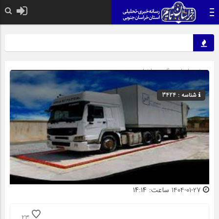
صفحه اصلی
» گروه »
اخبار
شناسه : 3424
1404-01-27 ساعت: ۱۴:۱۴
23