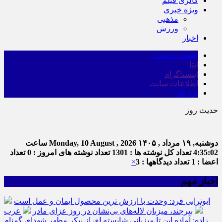
گالری فیلم
ویژه خبری
مذهبی
ورزش
اخبار
صفحه نخست
ایتا
اینستاگرام
اطلاعات سایت
برو بالا
حدیث روز
دوشنبه, ۱۹ مرداد , ۱۴۰۵
Monday, 10 August , 2026
ساعت
4:35:03
تعداد کل نوشته ها : 1301
تعداد نوشته های امروز : 0
تعداد
اعضا : 1
تعداد دیدگاهها : 3
×
اخبار مهم
ابوترابی فرد: وحدت با ارزش ترین محصول ایمان و عمل است
بیرجند، میزبان لاله‌های بی‌نشان در روز عزای مادر
عرب
زاده: آماده این تا میزبانی شایسته ای از پیکر مطهر شهدای گمنام