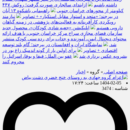
داشته باشیم
ازابتدای سالجاری صورت گرفت؛ روکش ۴۴۷
کیلومتر از محورهای خراسان جنوبی
راهپیمایی باشکوه ۱۳ آبان
در بیرجند؛ «متحد و استوار مقابل استکبار» + تصاویر
نیازمند
رویکردی کارآفرینانه به فعالیت‌های پژوهشی در زمینه گیاهان
دارویی هستیم
اپلیکیشن «جعبه شادی کودکان»، محصول جدید
سازمان فضای مجازی سراج مرکز خراسان جنوبی، با هدف ارائه
محتوای دیجیتال ایمن، آموزنده و جذاب برای رده سنی کودک منتشر
شد.
نمایشگاه ایران و افغانستان در بیرجند؛ گام بلند توسعه
اقتصادی + تصاویر
برای اولین بار از گونه اندمیک زاغ بور در
بشرویه عکس برداری شد
عفو بین الملل: فیفا و یوفا، اسرائیل را
محروم کنند
صفحه اصلی
» گروه »
اخبار
1404-02-05 ساعت: ۱۷:۲۴
شناسه : 3474