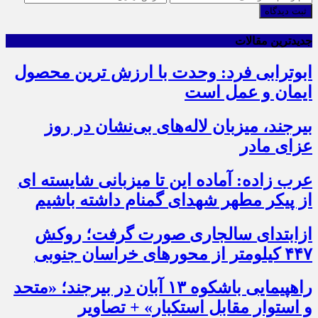
ثبت دیدگاه
جدیدترین مقالات
ابوترابی فرد: وحدت با ارزش ترین محصول
ایمان و عمل است
بیرجند، میزبان لاله‌های بی‌نشان در روز
عزای مادر
عرب زاده: آماده این تا میزبانی شایسته ای
از پیکر مطهر شهدای گمنام داشته باشیم
ازابتدای سالجاری صورت گرفت؛ روکش
۴۴۷ کیلومتر از محورهای خراسان جنوبی
راهپیمایی باشکوه ۱۳ آبان در بیرجند؛ «متحد
و استوار مقابل استکبار» + تصاویر