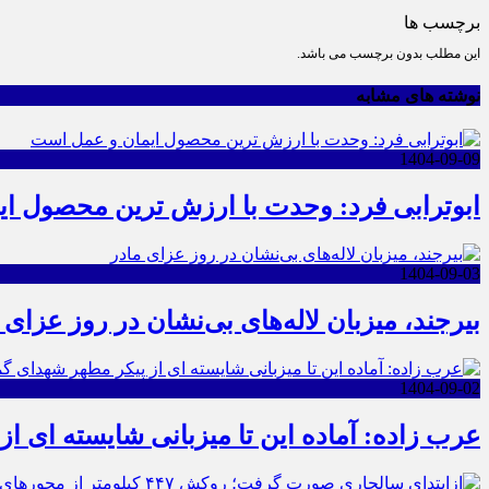
برچسب ها
این مطلب بدون برچسب می باشد.
نوشته های مشابه
1404-09-09
ابوترابی فرد: وحدت با ارزش ترین محصول ا
1404-09-03
بیرجند، میزبان لاله‌های بی‌نشان در روز عزای 
1404-09-02
عرب زاده: آماده این تا میزبانی شایسته ای ا