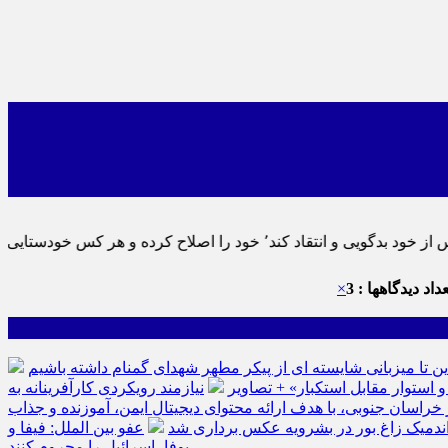
ماید٬ پس به تحقیق خویش را تباه نموده است.
داد دیدگاهها : 3
×
ین تا میزبانی شایسته ای از پیکر مطهر شهدای گمنام داشته باشیم
نیازمند رویکردی کارآفرینانه به
سان جنوبی، با هدف ارائه محتوای دیجیتال ایمن، آموزنده و جذاب
ه اندمیک زاغ بور در بشرویه عکس برداری شد
عفو بین الملل: فیفا و
یوفا، اسرائیل را محروم کنند