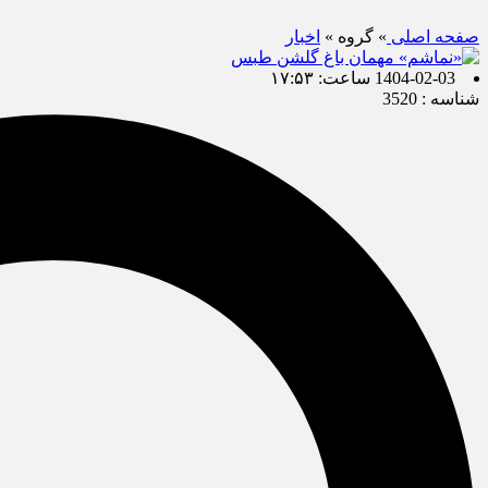
صفحه اصلی
» گروه »
اخبار
1404-02-03 ساعت: ۱۷:۵۳
شناسه : 3520