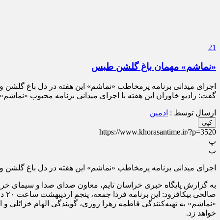
21
«نماشم» مهمان باغ گلشن طبس
اجرای میدانی برنامه پرمخاطب «نماشم» این هفته در دل باغ گلشن 
گفت: رادیو خاوران این هفته با اجرای میدانی برنامه محبوب «نماشم
ارسال توسط :
ادمین
کپی
https://www.khorasantime.ir/?p=3520
پ
پ
اجرای میدانی برنامه پرمخاطب «نماشم» این هفته در دل باغ گلشن 
به گزارش پایگاه خبری خراسان تایم، معاون صدای صدا و سیمای خراس
صالحی بیکافزود: این برنامه فردا جمعه، پنجم اردیبهشت‌ ساعت ۲۰ در فضای صمیمی باغ گلشن طبس و با حضور پرشور مردم اجرا و پخش می شود.
«نماشم» به تهیه‌کنندگی فاطمه زهرا روزی، گویندگی الهام خزائلی 
خواهد زد.