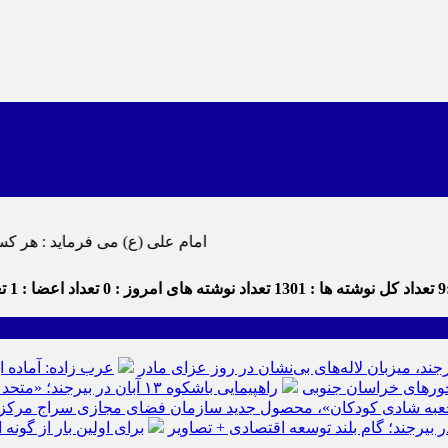
امام علی (ع) می فرماید : هر کس از خود بدگویی و انتقاد کند٬ خود را اصلاح کرده و هر کس خودستایی ن
9
تعداد کل نوشته ها : 1301
تعداد نوشته های امروز : 0
تعداد اعضا : 1
تع
رجند، میزبان لاله‌های بی‌نشان در روز عزای مادر
عرب زاده: آماده ا
راهپیمایی باشکوه ۱۳ آبان در بیرجند؛ «متحد و استوار مقابل استکبار» + تصاویر
عبه شادی کودکان»، محصول جدید سازمان فضای مجازی سراج مرکز خرا
ر بیرجند؛ گام بلند توسعه اقتصادی + تصاویر
برای اولین بار از گون