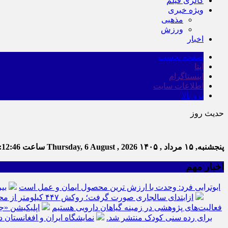
گالری فیلم
ویژه خبری
مذهبی
ورزش
اخبار
صفحه نخست
ایتا
اینستاگرام
اطلاعات سایت
برو بالا
حدیث روز
پنجشنبه, ۱۵ مرداد , ۱۴۰۵
Thursday, 6 August , 2026
ساعت
:12:47
اخبار مهم
ابوترابی فرد: وحدت با ارزش ترین محصول ایمان و عمل است
بی
ازابتدای سالجاری صورت گرفت؛ روکش ۴۴۷ کیلومتر از محورهای خراسان جنوبی
فعالیت‌های پژوهشی در زمینه گیاهان دارویی هستیم
اپلیکیشن «ج
برای رده سنی کودک منتشر شد.
نمایشگاه ایران و افغانستان د