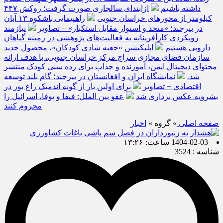
داشته باشیم
ازابتدای سالجاری صورت گرفت؛ روکش ۴۴۷
کیلومتر از محورهای خراسان جنوبی
راهپیمایی باشکوه ۱۳ آبان
در بیرجند؛ «متحد و استوار مقابل استکبار» + تصاویر
نیازمند
رویکردی کارآفرینانه به فعالیت‌های پژوهشی در زمینه گیاهان
دارویی هستیم
اپلیکیشن «جعبه شادی کودکان»، محصول جدید
سازمان فضای مجازی سراج مرکز خراسان جنوبی، با هدف ارائه
محتوای دیجیتال ایمن، آموزنده و جذاب برای رده سنی کودک منتشر
شد.
نمایشگاه ایران و افغانستان در بیرجند؛ گام بلند توسعه
اقتصادی + تصاویر
برای اولین بار از گونه اندمیک زاغ بور در
بشرویه عکس برداری شد
عفو بین الملل: فیفا و یوفا، اسرائیل را
محروم کنند
صفحه اصلی
» گروه »
اخبار
1404-02-03 ساعت: ۱۳:۲۶
شناسه : 3524