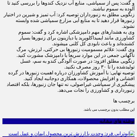
و گفت: پس از سمپاشی، منابع آب نزدیک کندو‌ها را بررسی کنید تا
آلوده به سموم نباشند.
زنگویی مطلق به زنبورداران توصیه کرد: آب تمیز و شیرین در اختیار
زنبور‌ها قرار دهید تا به منابع آبی مزارع سمپاشی شده وابسته
نشوند.
وی به هشدار‌های مهم دامپزشکی اشاره کرد و گفت: سموم
کشاورزی مانند ایمیداکلوپرید یا دیازینون برای زنبور‌ها بسیار
کشنده‌اند و باعث نابودی کل کلنی میشوند.
وی گفت: علائم مسمومیت زنبور‌ها بی حرکتی، لرزش، مرگ
ناگهانی جمعی در این موارد سریعاً با دامپزشک مشورت کنید.
زنگویی مطلق افزود: در صورت آلودگی کندو به سم، عسل
تولیدشده را تا ۳۰ روز مصرف نکنید.
توصیه نهایی: با آموزش کشاورزان درباره اهمیت زنبور‌ها در گرده
افشانی و افزایش محصولات، همکاری دوجانبه ایجاد کنید.
پیشگیری از سمپاشی غیراصولی، نه تنها جان زنبورها، بلکه اقتصاد
زنبورداری و کشاورزی را نجات می‌دهد.
برچسب ها
این مطلب بدون برچسب می باشد.
نوشته های مشابه