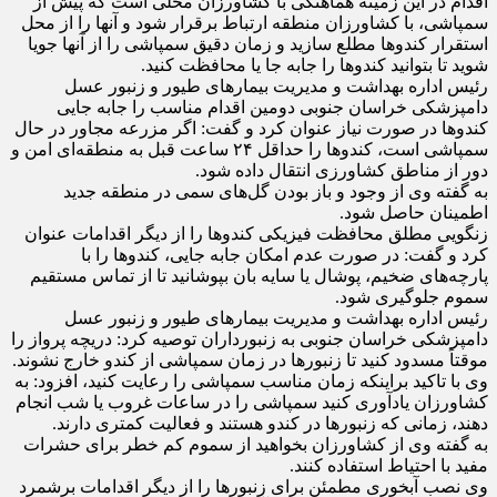
اقدام در این زمینه هماهنگی با کشاورزان محلی است که پیش از
سمپاشی، با کشاورزان منطقه ارتباط برقرار شود و آنها را از محل
استقرار کندو‌ها مطلع سازید و زمان دقیق سمپاشی را از آنها جویا
شوید تا بتوانید کندو‌ها را جابه جا یا محافظت کنید.
رئیس اداره بهداشت و مدیریت بیمار‌های طیور و زنبور عسل
دامپزشکی خراسان جنوبی دومین اقدام مناسب را جابه جایی
کندو‌ها در صورت نیاز عنوان کرد و گفت: اگر مزرعه مجاور در حال
سمپاشی است، کندو‌ها را حداقل ۲۴ ساعت قبل به منطقه‌ای امن و
دور از مناطق کشاورزی انتقال داده شود.
به گفته وی از وجود و باز بودن گل‌های سمی در منطقه جدید
اطمینان حاصل شود.
زنگویی مطلق محافظت فیزیکی کندو‌ها را از دیگر اقدامات عنوان
کرد و گفت: در صورت عدم امکان جابه جایی، کندو‌ها را با
پارچه‌های ضخیم، پوشال یا سایه بان بپوشانید تا از تماس مستقیم
سموم جلوگیری شود.
رئیس اداره بهداشت و مدیریت بیمار‌های طیور و زنبور عسل
دامپزشکی خراسان جنوبی به زنبورداران توصیه کرد: دریچه پرواز را
موقتاً مسدود کنید تا زنبور‌ها در زمان سمپاشی از کندو خارج نشوند.
وی با تاکید براینکه زمان مناسب سمپاشی را رعایت کنید، افزود: به
کشاورزان یادآوری کنید سمپاشی را در ساعات غروب یا شب انجام
دهند، زمانی که زنبور‌ها در کندو هستند و فعالیت کمتری دارند.
به گفته وی از کشاورزان بخواهید از سموم کم خطر برای حشرات
مفید با احتیاط استفاده کنند.
وی نصب آبخوری مطمئن برای زنبور‌ها را از دیگر اقدامات برشمرد