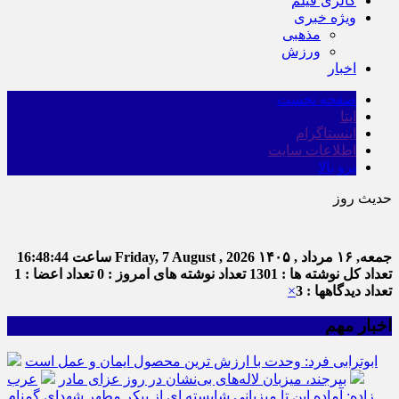
گالری فیلم
ویژه خبری
مذهبی
ورزش
اخبار
صفحه نخست
ایتا
اینستاگرام
اطلاعات سایت
برو بالا
حدیث روز
جمعه, ۱۶ مرداد , ۱۴۰۵
Friday, 7 August , 2026
ساعت
16:48:44
تعداد کل نوشته ها : 1301
تعداد نوشته های امروز : 0
تعداد اعضا : 1
تعداد دیدگاهها : 3
×
اخبار مهم
ابوترابی فرد: وحدت با ارزش ترین محصول ایمان و عمل است
بیرجند، میزبان لاله‌های بی‌نشان در روز عزای مادر
عرب
زاده: آماده این تا میزبانی شایسته ای از پیکر مطهر شهدای گمنام