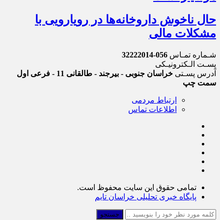
حال ناخوش داروخانه‌ها در رویارویی با
مشکلات مالی
شـماره تمـاس
056-32222014
پسـت الـکترونیـکی
آدرس پسـتی
خراسان جنوبی - بیرجند - طالقانی 11 - فرعی اول
سمت چپ
ارتباط مردمی
اطلاعات تماس
تمامی حقوق این سایت محفوظ است.
پایگاه خبری تحلیلی خراسان تایم
جستجو