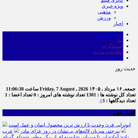
گالری فیلم
ویژه خبری
مذهبی
ورزش
اخبار
صفحه نخست
ایتا
اینستاگرام
اطلاعات سایت
برو بالا
حدیث روز
اما
جمعه, ۱۶ مرداد , ۱۴۰۵
Friday, 7 August , 2026
ساعت
11:06:38
تعداد کل نوشته ها : 1301
تعداد نوشته های امروز : 0
تعداد اعضا : 1
تعداد دیدگاهها : 3
×
اخبار مهم
ابوترابی فرد: وحدت با ارزش ترین محصول ایمان و عمل است
بیرجند، میزبان لاله‌های بی‌نشان در روز عزای مادر
عرب
زاده: آماده این تا میزبانی شایسته ای از پیکر مطهر شهدای گمنام