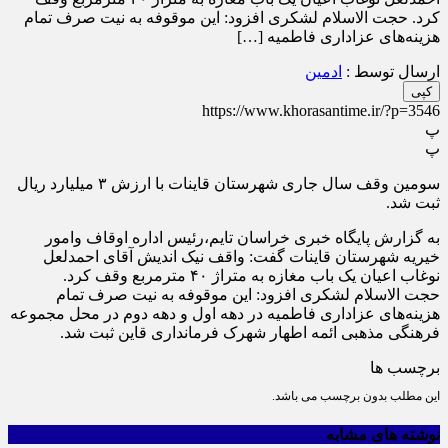
کرد. حجت الاسلام لشکری افزود: این موقوفه به نیت صرف تمام
هزینه‌های عزاداری فاطمیه […]
ارسال توسط :
ادمین
کپی
https://www.khorasantime.ir/?p=3546
پ
پ
سومین وقف سال جاری شهرستان قاینات با ارزش ۳ میلیارد ریال
ثبت شد.
به گزارش پایگاه خبری خراسان تایم،رئیس اداره اوقاف وامور
خیریه شهرستان قاینات گفت: واقف نیک اندیش آقای احمدلعل
نوغاب اعیان یک باب مغازه به متراژ ۴۰ مترمربع وقف کرد.
حجت الاسلام لشکری افزود: این موقوفه به نیت صرف تمام
هزینه‌های عزاداری فاطمیه در دهه اول و دهه دوم در محل مجموعه
فرهنگی مذهبی ائمه اطهار شهرک فرمانداری قاین ثبت شد.
برچسب ها
این مطلب بدون برچسب می باشد.
نوشته های مشابه