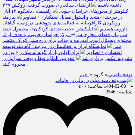
داشته باشیم
ازابتدای سالجاری صورت گرفت؛ روکش ۴۴۷
کیلومتر از محورهای خراسان جنوبی
راهپیمایی باشکوه ۱۳ آبان
در بیرجند؛ «متحد و استوار مقابل استکبار» + تصاویر
نیازمند
رویکردی کارآفرینانه به فعالیت‌های پژوهشی در زمینه گیاهان
دارویی هستیم
اپلیکیشن «جعبه شادی کودکان»، محصول جدید
سازمان فضای مجازی سراج مرکز خراسان جنوبی، با هدف ارائه
محتوای دیجیتال ایمن، آموزنده و جذاب برای رده سنی کودک منتشر
شد.
نمایشگاه ایران و افغانستان در بیرجند؛ گام بلند توسعه
اقتصادی + تصاویر
برای اولین بار از گونه اندمیک زاغ بور در
بشرویه عکس برداری شد
عفو بین الملل: فیفا و یوفا، اسرائیل را
محروم کنند
صفحه اصلی
» گروه »
اخبار
1404-02-03 ساعت: ۹:۰۶
شناسه : 3546