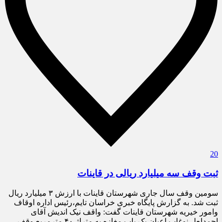
20
ثبت وقف سه میلیارد ریالی در قاینات
سومین وقف سال جاری شهرستان قاینات با ارزش ۳ میلیارد ریال
ثبت شد. به گزارش پایگاه خبری خراسان تایم،رئیس اداره اوقاف
وامور خیریه شهرستان قاینات گفت: واقف نیک اندیش آقای
احمدلعل نوغاب اعیان یک باب مغازه به متراژ ۴۰ مترمربع وقف