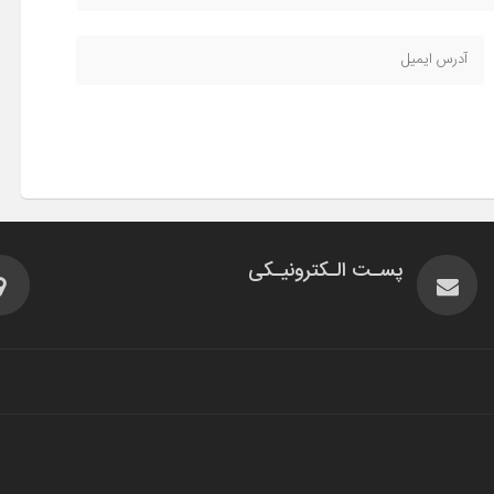
پسـت الـکترونیـکی