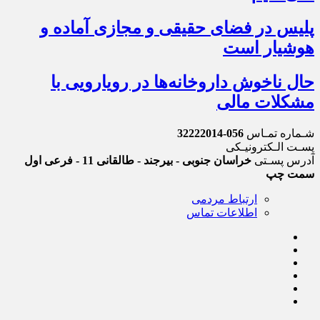
پلیس در فضای حقیقی و مجازی آماده و
هوشیار است
حال ناخوش داروخانه‌ها در رویارویی با
مشکلات مالی
شـماره تمـاس
056-32222014
پسـت الـکترونیـکی
آدرس پسـتی
خراسان جنوبی - بیرجند - طالقانی 11 - فرعی اول
سمت چپ
ارتباط مردمی
اطلاعات تماس