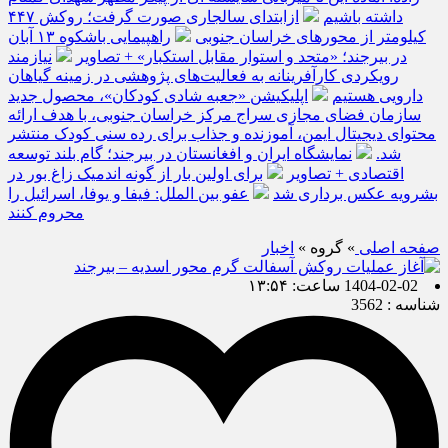
داشته باشیم
ازابتدای سالجاری صورت گرفت؛ روکش ۴۴۷
کیلومتر از محورهای خراسان جنوبی
راهپیمایی باشکوه ۱۳ آبان
در بیرجند؛ «متحد و استوار مقابل استکبار» + تصاویر
نیازمند
رویکردی کارآفرینانه به فعالیت‌های پژوهشی در زمینه گیاهان
دارویی هستیم
اپلیکیشن «جعبه شادی کودکان»، محصول جدید
سازمان فضای مجازی سراج مرکز خراسان جنوبی، با هدف ارائه
محتوای دیجیتال ایمن، آموزنده و جذاب برای رده سنی کودک منتشر
شد.
نمایشگاه ایران و افغانستان در بیرجند؛ گام بلند توسعه
اقتصادی + تصاویر
برای اولین بار از گونه اندمیک زاغ بور در
بشرویه عکس برداری شد
عفو بین الملل: فیفا و یوفا، اسرائیل را
محروم کنند
صفحه اصلی
» گروه »
اخبار
1404-02-02 ساعت: ۱۳:۵۴
شناسه : 3562