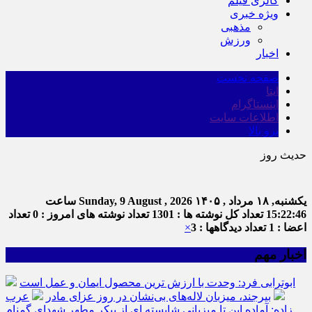
گالری فیلم
ویژه خبری
مذهبی
ورزش
اخبار
صفحه نخست
ایتا
اینستاگرام
اطلاعات سایت
برو بالا
حدیث روز
ام
یکشنبه, ۱۸ مرداد , ۱۴۰۵
Sunday, 9 August , 2026
ساعت
15:22:46
تعداد کل نوشته ها : 1301
تعداد نوشته های امروز : 0
تعداد
اعضا : 1
تعداد دیدگاهها : 3
×
اخبار مهم
ابوترابی فرد: وحدت با ارزش ترین محصول ایمان و عمل است
بیرجند، میزبان لاله‌های بی‌نشان در روز عزای مادر
عرب
زاده: آماده این تا میزبانی شایسته ای از پیکر مطهر شهدای گمنام