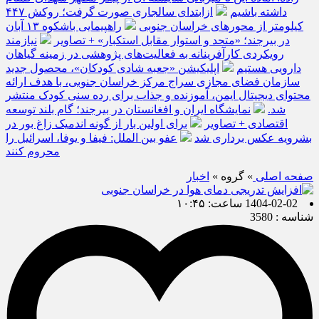
داشته باشیم
ازابتدای سالجاری صورت گرفت؛ روکش ۴۴۷
کیلومتر از محورهای خراسان جنوبی
راهپیمایی باشکوه ۱۳ آبان
در بیرجند؛ «متحد و استوار مقابل استکبار» + تصاویر
نیازمند
رویکردی کارآفرینانه به فعالیت‌های پژوهشی در زمینه گیاهان
دارویی هستیم
اپلیکیشن «جعبه شادی کودکان»، محصول جدید
سازمان فضای مجازی سراج مرکز خراسان جنوبی، با هدف ارائه
محتوای دیجیتال ایمن، آموزنده و جذاب برای رده سنی کودک منتشر
شد.
نمایشگاه ایران و افغانستان در بیرجند؛ گام بلند توسعه
اقتصادی + تصاویر
برای اولین بار از گونه اندمیک زاغ بور در
بشرویه عکس برداری شد
عفو بین الملل: فیفا و یوفا، اسرائیل را
محروم کنند
صفحه اصلی
» گروه »
اخبار
1404-02-02 ساعت: ۱۰:۴۵
شناسه : 3580