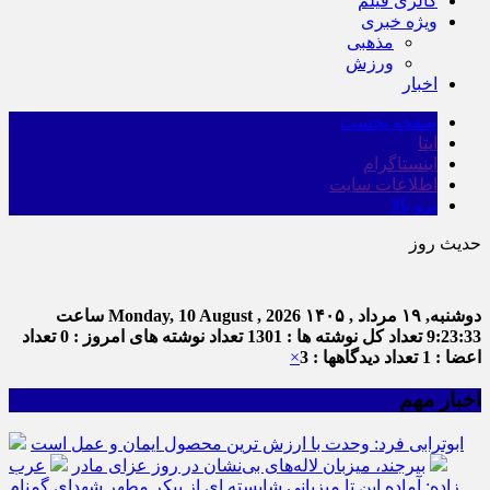
گالری فیلم
ویژه خبری
مذهبی
ورزش
اخبار
صفحه نخست
ایتا
اینستاگرام
اطلاعات سایت
برو بالا
حدیث روز
دوشنبه, ۱۹ مرداد , ۱۴۰۵
Monday, 10 August , 2026
ساعت
9:23:34
تعداد کل نوشته ها : 1301
تعداد نوشته های امروز : 0
تعداد
اعضا : 1
تعداد دیدگاهها : 3
×
اخبار مهم
ابوترابی فرد: وحدت با ارزش ترین محصول ایمان و عمل است
بیرجند، میزبان لاله‌های بی‌نشان در روز عزای مادر
عرب
زاده: آماده این تا میزبانی شایسته ای از پیکر مطهر شهدای گمنام