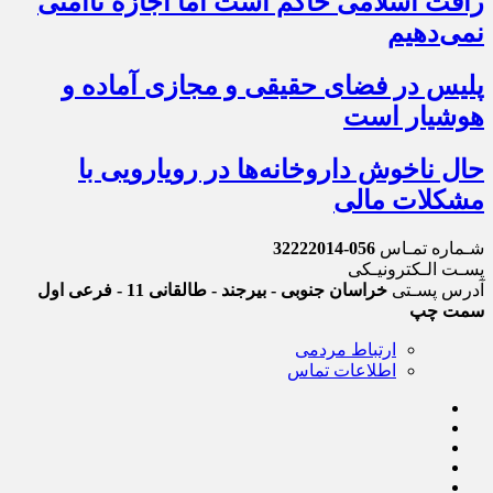
رأفت اسلامی حاکم است اما اجازه ناامنی
نمی‌دهیم
پلیس در فضای حقیقی و مجازی آماده و
هوشیار است
حال ناخوش داروخانه‌ها در رویارویی با
مشکلات مالی
شـماره تمـاس
056-32222014
پسـت الـکترونیـکی
آدرس پسـتی
خراسان جنوبی - بیرجند - طالقانی 11 - فرعی اول
سمت چپ
ارتباط مردمی
اطلاعات تماس