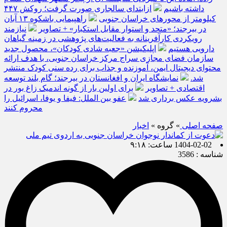
داشته باشیم
ازابتدای سالجاری صورت گرفت؛ روکش ۴۴۷
کیلومتر از محورهای خراسان جنوبی
راهپیمایی باشکوه ۱۳ آبان
در بیرجند؛ «متحد و استوار مقابل استکبار» + تصاویر
نیازمند
رویکردی کارآفرینانه به فعالیت‌های پژوهشی در زمینه گیاهان
دارویی هستیم
اپلیکیشن «جعبه شادی کودکان»، محصول جدید
سازمان فضای مجازی سراج مرکز خراسان جنوبی، با هدف ارائه
محتوای دیجیتال ایمن، آموزنده و جذاب برای رده سنی کودک منتشر
شد.
نمایشگاه ایران و افغانستان در بیرجند؛ گام بلند توسعه
اقتصادی + تصاویر
برای اولین بار از گونه اندمیک زاغ بور در
بشرویه عکس برداری شد
عفو بین الملل: فیفا و یوفا، اسرائیل را
محروم کنند
صفحه اصلی
» گروه »
اخبار
1404-02-02 ساعت: ۹:۱۸
شناسه : 3586