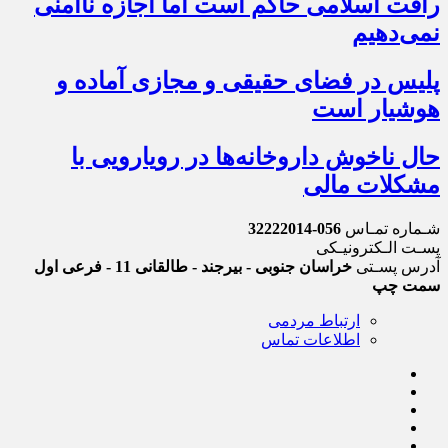
رأفت اسلامی حاکم است اما اجازه ناامنی
نمی‌دهیم
پلیس در فضای حقیقی و مجازی آماده و
هوشیار است
حال ناخوش داروخانه‌ها در رویارویی با
مشکلات مالی
شـماره تمـاس
056-32222014
پسـت الـکترونیـکی
آدرس پسـتی
خراسان جنوبی - بیرجند - طالقانی 11 - فرعی اول
سمت چپ
ارتباط مردمی
اطلاعات تماس