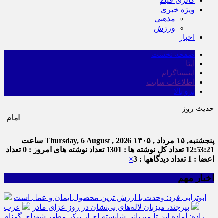
گالری فیلم
ویژه خبری
مذهبی
ورزش
اخبار
صفحه نخست
ایتا
اینستاگرام
اطلاعات سایت
برو بالا
حدیث روز
امام علی (ع) می فرماید : 
پنجشنبه, ۱۵ مرداد , ۱۴۰۵
Thursday, 6 August , 2026
ساعت
12:53:22
تعداد کل نوشته ها : 1301
تعداد نوشته های امروز : 0
تعداد
اعضا : 1
تعداد دیدگاهها : 3
×
اخبار مهم
ابوترابی فرد: وحدت با ارزش ترین محصول ایمان و عمل است
بیرجند، میزبان لاله‌های بی‌نشان در روز عزای مادر
عرب
زاده: آماده این تا میزبانی شایسته ای از پیکر مطهر شهدای گمنام