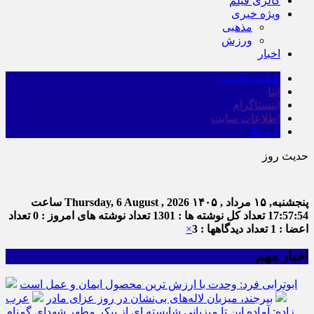
گالری فیلم
ویژه خبری
مذهبی
ورزش
اخبار
صفحه نخست
ایتا
اینستاگرام
اطلاعات سایت
برو بالا
حدیث روز
پنجشنبه, ۱۵ مرداد , ۱۴۰۵
Thursday, 6 August , 2026
ساعت
17:57:54
تعداد کل نوشته ها : 1301
تعداد نوشته های امروز : 0
تعداد
اعضا : 1
تعداد دیدگاهها : 3
×
اخبار مهم
ابوترابی فرد: وحدت با ارزش ترین محصول ایمان و عمل است
بیرجند، میزبان لاله‌های بی‌نشان در روز عزای مادر
عرب
زاده: آماده این تا میزبانی شایسته ای از پیکر مطهر شهدای گمنام