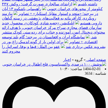
داشته باشیم
ازابتدای سالجاری صورت گرفت؛ روکش ۴۴۷
کیلومتر از محورهای خراسان جنوبی
راهپیمایی باشکوه ۱۳ آبان
در بیرجند؛ «متحد و استوار مقابل استکبار» + تصاویر
نیازمند
رویکردی کارآفرینانه به فعالیت‌های پژوهشی در زمینه گیاهان
دارویی هستیم
اپلیکیشن «جعبه شادی کودکان»، محصول جدید
سازمان فضای مجازی سراج مرکز خراسان جنوبی، با هدف ارائه
محتوای دیجیتال ایمن، آموزنده و جذاب برای رده سنی کودک منتشر
شد.
نمایشگاه ایران و افغانستان در بیرجند؛ گام بلند توسعه
اقتصادی + تصاویر
برای اولین بار از گونه اندمیک زاغ بور در
بشرویه عکس برداری شد
عفو بین الملل: فیفا و یوفا، اسرائیل را
محروم کنند
صفحه اصلی
» گروه »
اخبار
1404-02-01 ساعت: ۱۰:۳۰
شناسه : 3634