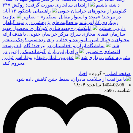
داشته باشیم
ازابتدای سالجاری صورت گرفت؛ روکش ۴۴۷
کیلومتر از محورهای خراسان جنوبی
راهپیمایی باشکوه ۱۳ آبان
در بیرجند؛ «متحد و استوار مقابل استکبار» + تصاویر
نیازمند
رویکردی کارآفرینانه به فعالیت‌های پژوهشی در زمینه گیاهان
دارویی هستیم
اپلیکیشن «جعبه شادی کودکان»، محصول جدید
سازمان فضای مجازی سراج مرکز خراسان جنوبی، با هدف ارائه
محتوای دیجیتال ایمن، آموزنده و جذاب برای رده سنی کودک منتشر
شد.
نمایشگاه ایران و افغانستان در بیرجند؛ گام بلند توسعه
اقتصادی + تصاویر
برای اولین بار از گونه اندمیک زاغ بور در
بشرویه عکس برداری شد
عفو بین الملل: فیفا و یوفا، اسرائیل را
محروم کنند
صفحه اصلی
» گروه »
اخبار
1404-02-06 ساعت: ۱۸:۰۴
شناسه : 3696