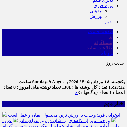
گالری فیلم
ویژه خبری
مذهبی
ورزش
اخبار
صفحه نخست
ایتا
اینستاگرام
اطلاعات سایت
برو بالا
حدیث روز
یکشنبه, ۱۸ مرداد , ۱۴۰۵
Sunday, 9 August , 2026
ساعت
15:28:32
تعداد کل نوشته ها : 1301
تعداد نوشته های امروز : 0
تعداد
اعضا : 1
تعداد دیدگاهها : 3
×
اخبار مهم
ابوترابی فرد: وحدت با ارزش ترین محصول ایمان و عمل است
بیرجند، میزبان لاله‌های بی‌نشان در روز عزای مادر
عرب
زاده: آماده این تا میزبانی شایسته ای از پیکر مطهر شهدای گمنام