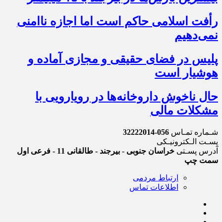
رأفت اسلامی حاکم است اما اجازه ناامنی
نمی‌دهیم
پلیس در فضای حقیقی و مجازی آماده و
هوشیار است
حال ناخوش داروخانه‌ها در رویارویی با
مشکلات مالی
شـماره تمـاس
056-32222014
پسـت الـکترونیـکی
آدرس پسـتی
خراسان جنوبی - بیرجند - طالقانی 11 - فرعی اول
سمت چپ
ارتباط مردمی
اطلاعات تماس