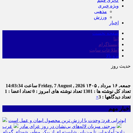
گالری فیلم
ویژه خبری
مذهبی
ورزش
اخبار
صفحه نخست
ایتا
اینستاگرام
اطلاعات سایت
برو بالا
حدیث روز
امام علی (ع)
جمعه, ۱۶ مرداد , ۱۴۰۵
Friday, 7 August , 2026
ساعت
14:03:35
تعداد کل نوشته ها : 1301
تعداد نوشته های امروز : 0
تعداد اعضا : 1
تعداد دیدگاهها : 3
×
اخبار مهم
ابوترابی فرد: وحدت با ارزش ترین محصول ایمان و عمل است
بیرجند، میزبان لاله‌های بی‌نشان در روز عزای مادر
عرب
زاده: آماده این تا میزبانی شایسته ای از پیکر مطهر شهدای گمنام