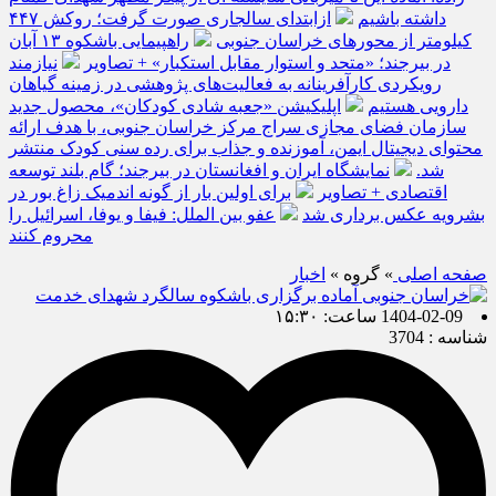
داشته باشیم
ازابتدای سالجاری صورت گرفت؛ روکش ۴۴۷
کیلومتر از محورهای خراسان جنوبی
راهپیمایی باشکوه ۱۳ آبان
در بیرجند؛ «متحد و استوار مقابل استکبار» + تصاویر
نیازمند
رویکردی کارآفرینانه به فعالیت‌های پژوهشی در زمینه گیاهان
دارویی هستیم
اپلیکیشن «جعبه شادی کودکان»، محصول جدید
سازمان فضای مجازی سراج مرکز خراسان جنوبی، با هدف ارائه
محتوای دیجیتال ایمن، آموزنده و جذاب برای رده سنی کودک منتشر
شد.
نمایشگاه ایران و افغانستان در بیرجند؛ گام بلند توسعه
اقتصادی + تصاویر
برای اولین بار از گونه اندمیک زاغ بور در
بشرویه عکس برداری شد
عفو بین الملل: فیفا و یوفا، اسرائیل را
محروم کنند
صفحه اصلی
» گروه »
اخبار
1404-02-09 ساعت: ۱۵:۳۰
شناسه : 3704