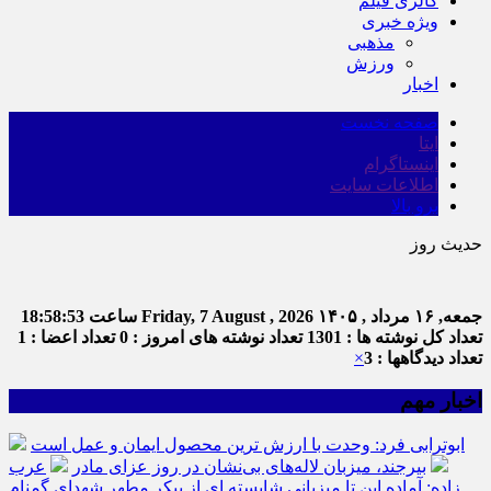
گالری فیلم
ویژه خبری
مذهبی
ورزش
اخبار
صفحه نخست
ایتا
اینستاگرام
اطلاعات سایت
برو بالا
حدیث روز
امام 
جمعه, ۱۶ مرداد , ۱۴۰۵
Friday, 7 August , 2026
ساعت
18:58:54
تعداد کل نوشته ها : 1301
تعداد نوشته های امروز : 0
تعداد اعضا : 1
تعداد دیدگاهها : 3
×
اخبار مهم
ابوترابی فرد: وحدت با ارزش ترین محصول ایمان و عمل است
بیرجند، میزبان لاله‌های بی‌نشان در روز عزای مادر
عرب
زاده: آماده این تا میزبانی شایسته ای از پیکر مطهر شهدای گمنام