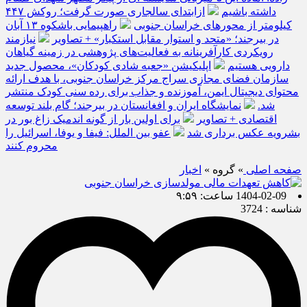
داشته باشیم
ازابتدای سالجاری صورت گرفت؛ روکش ۴۴۷
کیلومتر از محورهای خراسان جنوبی
راهپیمایی باشکوه ۱۳ آبان
در بیرجند؛ «متحد و استوار مقابل استکبار» + تصاویر
نیازمند
رویکردی کارآفرینانه به فعالیت‌های پژوهشی در زمینه گیاهان
دارویی هستیم
اپلیکیشن «جعبه شادی کودکان»، محصول جدید
سازمان فضای مجازی سراج مرکز خراسان جنوبی، با هدف ارائه
محتوای دیجیتال ایمن، آموزنده و جذاب برای رده سنی کودک منتشر
شد.
نمایشگاه ایران و افغانستان در بیرجند؛ گام بلند توسعه
اقتصادی + تصاویر
برای اولین بار از گونه اندمیک زاغ بور در
بشرویه عکس برداری شد
عفو بین الملل: فیفا و یوفا، اسرائیل را
محروم کنند
صفحه اصلی
» گروه »
اخبار
1404-02-09 ساعت: ۹:۵۹
شناسه : 3724