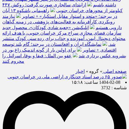
داشته باشیم
ازابتدای سالجاری صورت گرفت؛ روکش ۴۴۷
کیلومتر از محورهای خراسان جنوبی
راهپیمایی باشکوه ۱۳ آبان
در بیرجند؛ «متحد و استوار مقابل استکبار» + تصاویر
نیازمند
رویکردی کارآفرینانه به فعالیت‌های پژوهشی در زمینه گیاهان
دارویی هستیم
اپلیکیشن «جعبه شادی کودکان»، محصول جدید
سازمان فضای مجازی سراج مرکز خراسان جنوبی، با هدف ارائه
محتوای دیجیتال ایمن، آموزنده و جذاب برای رده سنی کودک منتشر
شد.
نمایشگاه ایران و افغانستان در بیرجند؛ گام بلند توسعه
اقتصادی + تصاویر
برای اولین بار از گونه اندمیک زاغ بور در
بشرویه عکس برداری شد
عفو بین الملل: فیفا و یوفا، اسرائیل را
محروم کنند
صفحه اصلی
» گروه »
اخبار
1404-02-08 ساعت: ۱۵:۱۸
شناسه : 3732