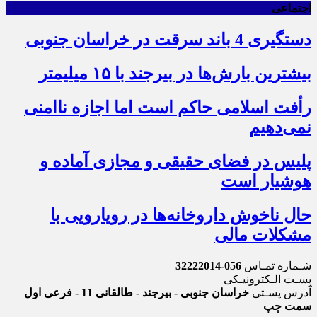
اجتماعی
دستگیری 4 باند سرقت در خراسان جنوبی
بیشترین بارش‌ها در بیرجند با ۱۵ میلیمتر
رأفت اسلامی حاکم است اما اجازه ناامنی
نمی‌دهیم
پلیس در فضای حقیقی و مجازی آماده و
هوشیار است
حال ناخوش داروخانه‌ها در رویارویی با
مشکلات مالی
شـماره تمـاس
056-32222014
پسـت الـکترونیـکی
آدرس پسـتی
خراسان جنوبی - بیرجند - طالقانی 11 - فرعی اول
سمت چپ