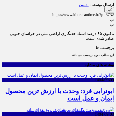
ارسال توسط :
ادمین
کپی
https://www.khorasantime.ir/?p=3732
پ
پ
تاکنون ۶۵ درصد اسناد حدنگاری اراضی ملی در خراسان جنوبی
صادر شده است.
برچسب ها
این مطلب بدون برچسب می باشد.
نوشته های مشابه
1404-09-09
ابوترابی فرد: وحدت با ارزش ترین محصول
ایمان و عمل است
1404-09-03