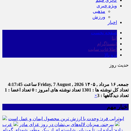
گالری فیلم
ویژه خبری
مذهبی
ورزش
اخبار
صفحه نخست
ایتا
اینستاگرام
اطلاعات سایت
برو بالا
حدیث روز
جمعه, ۱۶ مرداد , ۱۴۰۵
Friday, 7 August , 2026
ساعت
4:17:45
تعداد کل نوشته ها : 1301
تعداد نوشته های امروز : 0
تعداد اعضا : 1
تعداد دیدگاهها : 3
×
اخبار مهم
ابوترابی فرد: وحدت با ارزش ترین محصول ایمان و عمل است
بیرجند، میزبان لاله‌های بی‌نشان در روز عزای مادر
عرب
زاده: آماده این تا میزبانی شایسته ای از پیکر مطهر شهدای گمنام