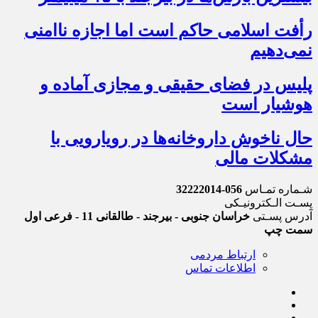
رأفت اسلامی حاکم است اما اجازه ناامنی
نمی‌دهیم
پلیس در فضای حقیقی و مجازی آماده و
هوشیار است
حال ناخوش داروخانه‌ها در رویارویی با
مشکلات مالی
شـماره تمـاس
056-32222014
پسـت الـکترونیـکی
آدرس پسـتی
خراسان جنوبی - بیرجند - طالقانی 11 - فرعی اول
سمت چپ
ارتباط مردمی
اطلاعات تماس