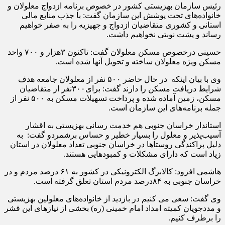
رئیس سازمان بهزیستی کشور در خصوص برنامه ازدواج معلولان و
خانواده‌های تحت پوشش این سازمان گفت: با جذب منابع مالی
استانی و کشوری متقاضیان ازدواج و جهیزیه را به صفر خواهیم
رساند و پشت نوبتی نخواهیم داشت.
حسینی درخصوص مسکن معلولان گفت: تاکنون ۳هزار و ۷۰۰ واحد
مسکن ویژه معلولان ساخته و تحویل آنها شده است.
وی با بیان اینکه در حال حاضر ۵۰۰ نفر از معلولان جامعه هدف
شرایط دریافت مسکن را دارند گفت: برای۳۰۰نفر از متقاضیان
مسکن، زمین آماده شده و پرداخت تسهیلات مسکن به ۵۰۰ نفر از
جمله برنامه‌های این سازمان است.
استاندار خراسان جنوبی هم خدمت رسانی بهزیستی به اقشار
آسیب‌پذیر و معلول را بسیار خطیر و حساس برشمردو گفت: به
دلیل پراکندگی روستا‌ها در خراسان جنوبی تعداد معلولان در استان
زیاد است که دارای مشکلات و کمبود‌هایی هستند.
هاشمی‌ افزود: کالابرگ الکترونیکی در کشور به ۶۱ درصد مردم و در
خراسان جنوبی به ۸۴درصد مردم استان تعلق گرفته است.
وی گفت: سعی می کنیم در بازدید از خانواده‌های معلولین بهزیستی
و مددجویان کمیته امداد امام خمینی (ره) بخشی از نیازهای این قشر
را برطرف کنیم.