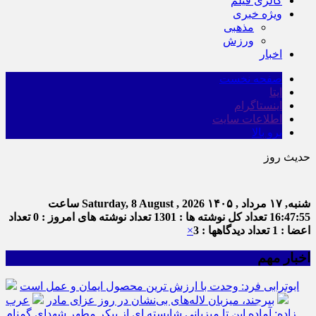
گالری فیلم
ویژه خبری
مذهبی
ورزش
اخبار
صفحه نخست
ایتا
اینستاگرام
اطلاعات سایت
برو بالا
حدیث روز
ا
شنبه, ۱۷ مرداد , ۱۴۰۵
Saturday, 8 August , 2026
ساعت
16:47:56
تعداد کل نوشته ها : 1301
تعداد نوشته های امروز : 0
تعداد
اعضا : 1
تعداد دیدگاهها : 3
×
اخبار مهم
ابوترابی فرد: وحدت با ارزش ترین محصول ایمان و عمل است
بیرجند، میزبان لاله‌های بی‌نشان در روز عزای مادر
عرب
زاده: آماده این تا میزبانی شایسته ای از پیکر مطهر شهدای گمنام