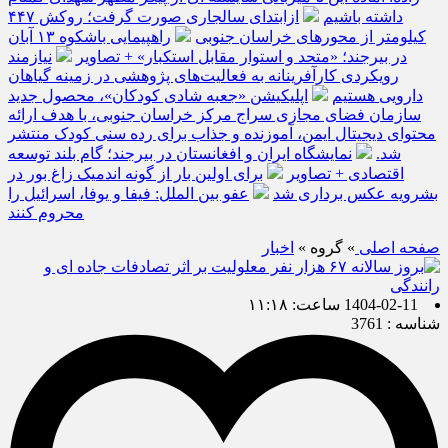
داشته باشیم
ازابتدای سالجاری صورت گرفت؛ روکش ۴۴۷
کیلومتر از محورهای خراسان جنوبی
راهپیمایی باشکوه ۱۳ آبان
در بیرجند؛ «متحد و استوار مقابل استکبار» + تصاویر
نیازمند
رویکردی کارآفرینانه به فعالیت‌های پژوهشی در زمینه گیاهان
دارویی هستیم
اپلیکیشن «جعبه شادی کودکان»، محصول جدید
سازمان فضای مجازی سراج مرکز خراسان جنوبی، با هدف ارائه
محتوای دیجیتال ایمن، آموزنده و جذاب برای رده سنی کودک منتشر
شد.
نمایشگاه ایران و افغانستان در بیرجند؛ گام بلند توسعه
اقتصادی + تصاویر
برای اولین بار از گونه اندمیک زاغ بور در
بشرویه عکس برداری شد
عفو بین الملل: فیفا و یوفا، اسرائیل را
محروم کنند
صفحه اصلی
» گروه »
اخبار
1404-02-11 ساعت: ۱۱:۱۸
شناسه : 3761