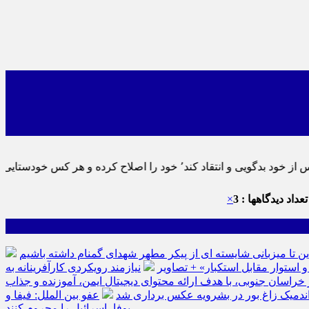
نماید٬ پس به تحقیق خویش را تباه نموده است.
عداد دیدگاهها : 3
×
ین تا میزبانی شایسته ای از پیکر مطهر شهدای گمنام داشته باشیم
نیازمند رویکردی کارآفرینانه به
سان جنوبی، با هدف ارائه محتوای دیجیتال ایمن، آموزنده و جذاب
ه اندمیک زاغ بور در بشرویه عکس برداری شد
عفو بین الملل: فیفا و
یوفا، اسرائیل را محروم کنند