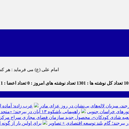
امام علی (ع) می فرماید : هر کس از خود بدگویی و انتقاد کند٬ خود را اصلاح کرده و هر کس خودستایی 
10
تعداد کل نوشته ها : 1301
تعداد نوشته های امروز : 0
تعداد اعضا : 1
ت
رجند، میزبان لاله‌های بی‌نشان در روز عزای مادر
عرب زاده: آماده ا
راهپیمایی باشکوه ۱۳ آبان در بیرجند؛ «متحد و استوار مقابل استکبار» + تصاویر
عبه شادی کودکان»، محصول جدید سازمان فضای مجازی سراج مرکز خرا
ر بیرجند؛ گام بلند توسعه اقتصادی + تصاویر
برای اولین بار از گون