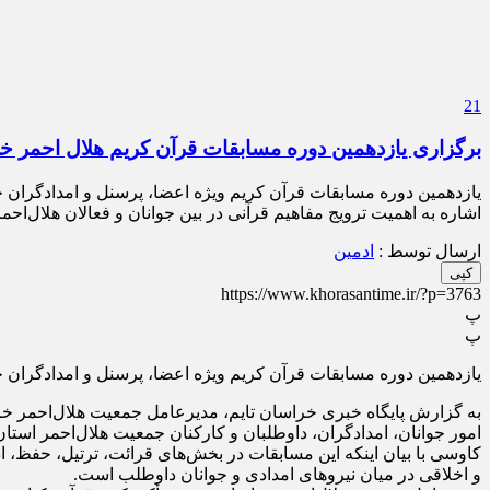
21
برگزاری یازدهمین دوره مسابقات قرآن کریم هلال احمر خ
یازدهمین دوره مسابقات قرآن کریم ویژه اعضا، پرسنل و امدادگران 
اشاره به اهمیت ترویج مفاهیم قرآنی در بین جوانان و فعالان هلال‌ا
ارسال توسط :
ادمین
کپی
https://www.khorasantime.ir/?p=3763
پ
پ
یازدهمین دوره مسابقات قرآن کریم ویژه اعضا، پرسنل و امدادگران 
به گزارش پایگاه خبری خراسان تایم، مدیرعامل جمعیت هلال‌احمر خراس
امور جوانان، امدادگران، داوطلبان و کارکنان جمعیت هلال‌احمر استان با حضور ۱۱۰ نفر از فعالان این عرصه در مرحله استا
کاوسی با بیان اینکه این مسابقات در بخش‌های قرائت، ترتیل، حفظ، ا
و اخلاقی در میان نیرو‌های امدادی و جوانان داوطلب است.