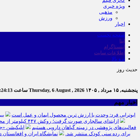
گالری فیلم
ویژه خبری
مذهبی
ورزش
اخبار
صفحه نخست
ایتا
اینستاگرام
اطلاعات سایت
برو بالا
حدیث روز
پنجشنبه, ۱۵ مرداد , ۱۴۰۵
Thursday, 6 August , 2026
ساعت
:24:14
اخبار مهم
ابوترابی فرد: وحدت با ارزش ترین محصول ایمان و عمل است
بی
ازابتدای سالجاری صورت گرفت؛ روکش ۴۴۷ کیلومتر از محورهای خراسان جنوبی
فعالیت‌های پژوهشی در زمینه گیاهان دارویی هستیم
اپلیکیشن «ج
برای رده سنی کودک منتشر شد.
نمایشگاه ایران و افغانستان د