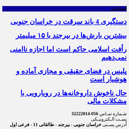
اجتماعی
دستگیری 4 باند سرقت در خراسان جنوبی
بیشترین بارش‌ها در بیرجند با ۱۵ میلیمتر
رأفت اسلامی حاکم است اما اجازه ناامنی
نمی‌دهیم
پلیس در فضای حقیقی و مجازی آماده و
هوشیار است
حال ناخوش داروخانه‌ها در رویارویی با
مشکلات مالی
شـماره تمـاس
056-32222014
پسـت الـکترونیـکی
آدرس پسـتی
خراسان جنوبی - بیرجند - طالقانی 11 - فرعی اول