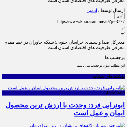
معرفی ظرفیت های اقتصادی استان است.
ارسال توسط :
ادمین
کپی
https://www.khorasantime.ir/?p=3777
پ
پ
مدیرکل صدا و سیمای خراسان جنوبی: شبکه خاوران در خط مقدم
معرفی ظرفیت های اقتصادی استان است.
برچسب ها
این مطلب بدون برچسب می باشد.
نوشته های مشابه
1404-09-09
ابوترابی فرد: وحدت با ارزش ترین محصول
ایمان و عمل است