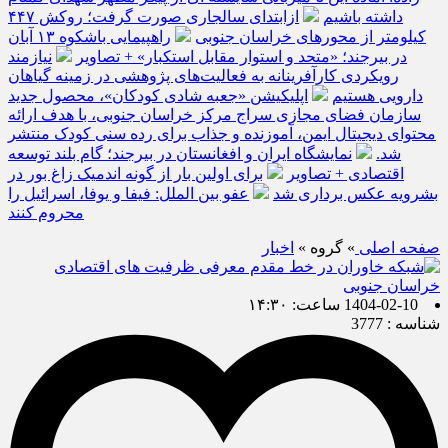
داشته باشیم
ازابتدای سالجاری صورت گرفت؛ روکش ۴۴۷
کیلومتر از محورهای خراسان جنوبی
راهپیمایی باشکوه ۱۳ آبان
در بیرجند؛ «متحد و استوار مقابل استکبار» + تصاویر
نیازمند
رویکردی کارآفرینانه به فعالیت‌های پژوهشی در زمینه گیاهان
دارویی هستیم
اپلیکیشن «جعبه شادی کودکان»، محصول جدید
سازمان فضای مجازی سراج مرکز خراسان جنوبی، با هدف ارائه
محتوای دیجیتال ایمن، آموزنده و جذاب برای رده سنی کودک منتشر
شد.
نمایشگاه ایران و افغانستان در بیرجند؛ گام بلند توسعه
اقتصادی + تصاویر
برای اولین بار از گونه اندمیک زاغ بور در
بشرویه عکس برداری شد
عفو بین الملل: فیفا و یوفا، اسرائیل را
محروم کنند
صفحه اصلی
» گروه »
اخبار
1404-02-10 ساعت: ۱۴:۳۰
شناسه : 3777