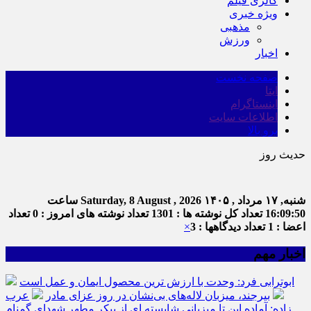
گالری فیلم
ویژه خبری
مذهبی
ورزش
اخبار
صفحه نخست
ایتا
اینستاگرام
اطلاعات سایت
برو بالا
حدیث روز
شنبه, ۱۷ مرداد , ۱۴۰۵
Saturday, 8 August , 2026
ساعت
16:09:50
تعداد کل نوشته ها : 1301
تعداد نوشته های امروز : 0
تعداد
اعضا : 1
تعداد دیدگاهها : 3
×
اخبار مهم
ابوترابی فرد: وحدت با ارزش ترین محصول ایمان و عمل است
بیرجند، میزبان لاله‌های بی‌نشان در روز عزای مادر
عرب
زاده: آماده این تا میزبانی شایسته ای از پیکر مطهر شهدای گمنام