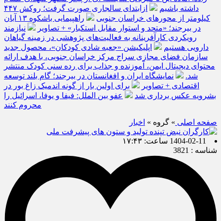
داشته باشیم
ازابتدای سالجاری صورت گرفت؛ روکش ۴۴۷
کیلومتر از محورهای خراسان جنوبی
راهپیمایی باشکوه ۱۳ آبان
در بیرجند؛ «متحد و استوار مقابل استکبار» + تصاویر
نیازمند
رویکردی کارآفرینانه به فعالیت‌های پژوهشی در زمینه گیاهان
دارویی هستیم
اپلیکیشن «جعبه شادی کودکان»، محصول جدید
سازمان فضای مجازی سراج مرکز خراسان جنوبی، با هدف ارائه
محتوای دیجیتال ایمن، آموزنده و جذاب برای رده سنی کودک منتشر
شد.
نمایشگاه ایران و افغانستان در بیرجند؛ گام بلند توسعه
اقتصادی + تصاویر
برای اولین بار از گونه اندمیک زاغ بور در
بشرویه عکس برداری شد
عفو بین الملل: فیفا و یوفا، اسرائیل را
محروم کنند
صفحه اصلی
» گروه »
اخبار
1404-02-11 ساعت: ۱۷:۴۳
شناسه : 3821