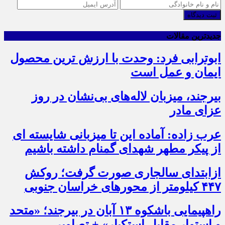
ثبت دیدگاه
جدیدترین مقالات
ابوترابی فرد: وحدت با ارزش ترین محصول
ایمان و عمل است
بیرجند، میزبان لاله‌های بی‌نشان در روز
عزای مادر
عرب زاده: آماده این تا میزبانی شایسته ای
از پیکر مطهر شهدای گمنام داشته باشیم
ازابتدای سالجاری صورت گرفت؛ روکش
۴۴۷ کیلومتر از محورهای خراسان جنوبی
راهپیمایی باشکوه ۱۳ آبان در بیرجند؛ «متحد
و استوار مقابل استکبار» + تصاویر