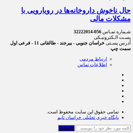
حال ناخوش داروخانه‌ها در رویارویی با
مشکلات مالی
شـماره تمـاس
056-32222014
پسـت الـکترونیـکی
آدرس پسـتی
خراسان جنوبی - بیرجند - طالقانی 11 - فرعی اول
سمت چپ
ارتباط مردمی
اطلاعات تماس
تمامی حقوق این سایت محفوظ است.
پایگاه خبری تحلیلی خراسان تایم
جستجو