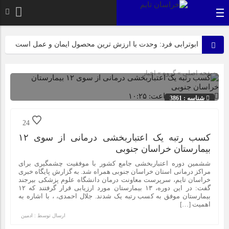
ابوترابی فرد: وحدت با ارزش ترین محصول ایمان و عمل است
بیرجند، میزبان لاله‌های بی‌نشان در روز عزای مادر
صفحه اصلی
» گروه »
اخبار
عرب زاده: آماده این تا میزبانی شایسته ای از پیکر مطهر شهدای
گمنام داشته باشیم
1404-02-14 ساعت: ۱۰:۲۵
شناسه : 3861
ازابتدای سالجاری صورت گرفت؛ روکش ۴۴۷ کیلومتر از
24
محورهای خراسان جنوبی
کسب رتبه یک اعتباربخشی درمانی از سوی ۱۲
بیمارستان خراسان جنوبی
راهپیمایی باشکوه ۱۳ آبان در بیرجند؛ «متحد و استوار مقابل
ششمین دوره اعتباربخشی جامع کشور با موفقیت چشمگیری برای
استکبار» + تصاویر
مراکز درمانی استان خراسان جنوبی همراه شد. به گزارش پایگاه خبری
خراسان تایم، سرپرست معاونت درمان دانشگاه علوم پزشکی بیرجند
گفت: در این دوره، ۱۳ بیمارستان مورد ارزیابی قرار گرفتند که ۱۲
بیمارستان موفق به کسب رتبه یک شدند. جلال احمدی، ، با اشاره به
نیازمند رویکردی کارآفرینانه به فعالیت‌های پژوهشی در زمینه
اهمیت […]
گیاهان دارویی هستیم
ارسال توسط :
ادمین