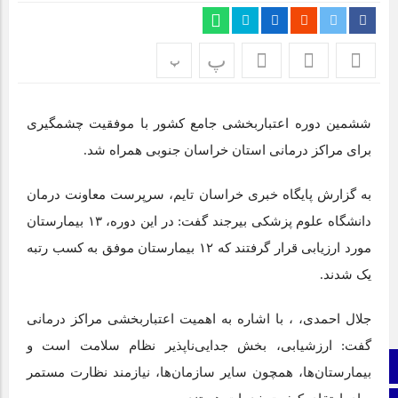
اپلیکیشن «جعبه شادی کودکان»، محصول جدید سازمان فضای
مجازی سراج مرکز خراسان جنوبی، با هدف ارائه محتوای دیجیتال
ایمن، آموزنده و جذاب برای رده سنی کودک منتشر شد.
پ
پ
نمایشگاه ایران و افغانستان در بیرجند؛ گام بلند توسعه اقتصادی +
تصاویر
ششمین دوره اعتباربخشی جامع کشور با موفقیت چشمگیری
برای مراکز درمانی استان خراسان جنوبی همراه شد.
برای اولین بار از گونه اندمیک زاغ بور در بشرویه عکس برداری
شد
به گزارش پایگاه خبری خراسان تایم، سرپرست معاونت درمان
عفو بین الملل: فیفا و یوفا، اسرائیل را محروم کنند
دانشگاه علوم پزشکی بیرجند گفت: در این دوره، ۱۳ بیمارستان
مورد ارزیابی قرار گرفتند که ۱۲ بیمارستان موفق به کسب رتبه
یک شدند.
جلال احمدی، ، با اشاره به اهمیت اعتباربخشی مراکز درمانی
گفت: ارزشیابی، بخش جدایی‌ناپذیر نظام سلامت است و
صفحه نخست
بیمارستان‌ها، همچون سایر سازمان‌ها، نیازمند نظارت مستمر