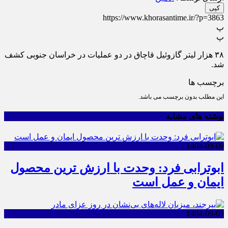
کپی
https://www.khorasantime.ir/?p=3863
پ
پ
۳۸ هزار لیتر گازوئیل قاچاق در دو عملیات در خراسان جنوبی کشف
شد.
برچسب ها
این مطلب بدون برچسب می باشد.
نوشته های مشابه
1404-09-09
ابوترابی فرد: وحدت با ارزش ترین محصول
ایمان و عمل است
1404-09-03