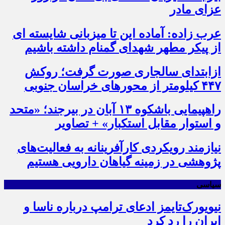
عزای مادر
عرب زاده: آماده این تا میزبانی شایسته ای
از پیکر مطهر شهدای گمنام داشته باشیم
ازابتدای سالجاری صورت گرفت؛ روکش
۴۴۷ کیلومتر از محورهای خراسان جنوبی
راهپیمایی باشکوه ۱۳ آبان در بیرجند؛ «متحد
و استوار مقابل استکبار» + تصاویر
نیازمند رویکردی کارآفرینانه به فعالیت‌های
پژوهشی در زمینه گیاهان دارویی هستیم
سیاسی
نیویورک‌تایمز ادعای ترامپ درباره ناسا و
ایران را رد کرد