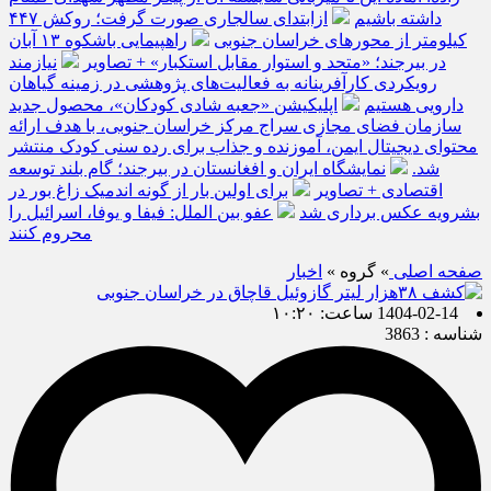
داشته باشیم
ازابتدای سالجاری صورت گرفت؛ روکش ۴۴۷
کیلومتر از محورهای خراسان جنوبی
راهپیمایی باشکوه ۱۳ آبان
در بیرجند؛ «متحد و استوار مقابل استکبار» + تصاویر
نیازمند
رویکردی کارآفرینانه به فعالیت‌های پژوهشی در زمینه گیاهان
دارویی هستیم
اپلیکیشن «جعبه شادی کودکان»، محصول جدید
سازمان فضای مجازی سراج مرکز خراسان جنوبی، با هدف ارائه
محتوای دیجیتال ایمن، آموزنده و جذاب برای رده سنی کودک منتشر
شد.
نمایشگاه ایران و افغانستان در بیرجند؛ گام بلند توسعه
اقتصادی + تصاویر
برای اولین بار از گونه اندمیک زاغ بور در
بشرویه عکس برداری شد
عفو بین الملل: فیفا و یوفا، اسرائیل را
محروم کنند
صفحه اصلی
» گروه »
اخبار
1404-02-14 ساعت: ۱۰:۲۰
شناسه : 3863