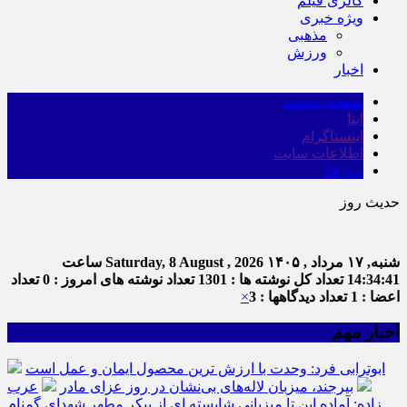
گالری فیلم
ویژه خبری
مذهبی
ورزش
اخبار
صفحه نخست
ایتا
اینستاگرام
اطلاعات سایت
برو بالا
حدیث روز
شنبه, ۱۷ مرداد , ۱۴۰۵
Saturday, 8 August , 2026
ساعت
14:34:42
تعداد کل نوشته ها : 1301
تعداد نوشته های امروز : 0
تعداد
اعضا : 1
تعداد دیدگاهها : 3
×
اخبار مهم
ابوترابی فرد: وحدت با ارزش ترین محصول ایمان و عمل است
بیرجند، میزبان لاله‌های بی‌نشان در روز عزای مادر
عرب
زاده: آماده این تا میزبانی شایسته ای از پیکر مطهر شهدای گمنام