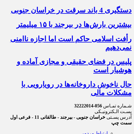
دستگیری 4 باند سرقت در خراسان جنوبی
بیشترین بارش‌ها در بیرجند با ۱۵ میلیمتر
رأفت اسلامی حاکم است اما اجازه ناامنی
نمی‌دهیم
پلیس در فضای حقیقی و مجازی آماده و
هوشیار است
حال ناخوش داروخانه‌ها در رویارویی با
مشکلات مالی
شـماره تمـاس
056-32222014
پسـت الـکترونیـکی
آدرس پسـتی
خراسان جنوبی - بیرجند - طالقانی 11 - فرعی اول
سمت چپ
ارتباط مردمی