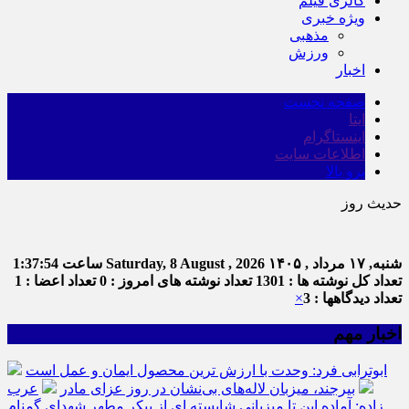
گالری فیلم
ویژه خبری
مذهبی
ورزش
اخبار
صفحه نخست
ایتا
اینستاگرام
اطلاعات سایت
برو بالا
حدیث روز
شنبه, ۱۷ مرداد , ۱۴۰۵
Saturday, 8 August , 2026
ساعت
1:37:54
تعداد کل نوشته ها : 1301
تعداد نوشته های امروز : 0
تعداد اعضا : 1
تعداد دیدگاهها : 3
×
اخبار مهم
ابوترابی فرد: وحدت با ارزش ترین محصول ایمان و عمل است
بیرجند، میزبان لاله‌های بی‌نشان در روز عزای مادر
عرب
زاده: آماده این تا میزبانی شایسته ای از پیکر مطهر شهدای گمنام