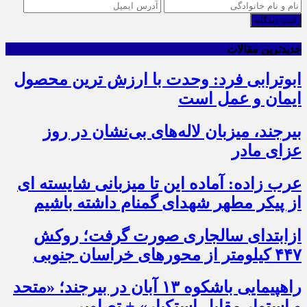
ثبت دیدگاه
جدیدترین مقالات
ابوترابی فرد: وحدت با ارزش ترین محصول
ایمان و عمل است
بیرجند، میزبان لاله‌های بی‌نشان در روز
عزای مادر
عرب زاده: آماده این تا میزبانی شایسته ای
از پیکر مطهر شهدای گمنام داشته باشیم
ازابتدای سالجاری صورت گرفت؛ روکش
۴۴۷ کیلومتر از محورهای خراسان جنوبی
راهپیمایی باشکوه ۱۳ آبان در بیرجند؛ «متحد
و استوار مقابل استکبار» + تصاویر