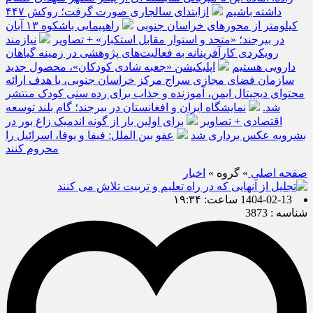
داشته باشیم
ازابتدای سالجاری صورت گرفت؛ روکش ۴۴۷
کیلومتر از محورهای خراسان جنوبی
راهپیمایی باشکوه ۱۳ آبان
در بیرجند؛ «متحد و استوار مقابل استکبار» + تصاویر
نیازمند
رویکردی کارآفرینانه به فعالیت‌های پژوهشی در زمینه گیاهان
دارویی هستیم
اپلیکیشن «جعبه شادی کودکان»، محصول جدید
سازمان فضای مجازی سراج مرکز خراسان جنوبی، با هدف ارائه
محتوای دیجیتال ایمن، آموزنده و جذاب برای رده سنی کودک منتشر
شد.
نمایشگاه ایران و افغانستان در بیرجند؛ گام بلند توسعه
اقتصادی + تصاویر
برای اولین بار از گونه اندمیک زاغ بور در
بشرویه عکس برداری شد
عفو بین الملل: فیفا و یوفا، اسرائیل را
محروم کنند
صفحه اصلی
» گروه »
اخبار
1404-02-13 ساعت: ۱۹:۳۴
شناسه : 3873