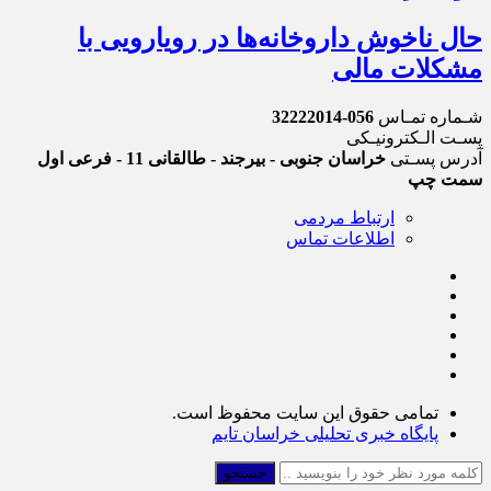
حال ناخوش داروخانه‌ها در رویارویی با
مشکلات مالی
شـماره تمـاس
056-32222014
پسـت الـکترونیـکی
آدرس پسـتی
خراسان جنوبی - بیرجند - طالقانی 11 - فرعی اول
سمت چپ
ارتباط مردمی
اطلاعات تماس
تمامی حقوق این سایت محفوظ است.
پایگاه خبری تحلیلی خراسان تایم
جستجو