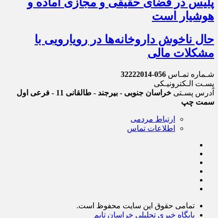
پلیس در فضای حقیقی و مجازی آماده و
هوشیار است
حال ناخوش داروخانه‌ها در رویارویی با
مشکلات مالی
شـماره تمـاس
056-32222014
پسـت الـکترونیـکی
آدرس پسـتی
خراسان جنوبی - بیرجند - طالقانی 11 - فرعی اول
سمت چپ
ارتباط مردمی
اطلاعات تماس
تمامی حقوق این سایت محفوظ است.
پایگاه خبری تحلیلی خراسان تایم