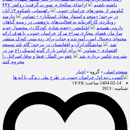
داشته باشیم
ازابتدای سالجاری صورت گرفت؛ روکش ۴۴۷
کیلومتر از محورهای خراسان جنوبی
راهپیمایی باشکوه ۱۳ آبان
در بیرجند؛ «متحد و استوار مقابل استکبار» + تصاویر
نیازمند
رویکردی کارآفرینانه به فعالیت‌های پژوهشی در زمینه گیاهان
دارویی هستیم
اپلیکیشن «جعبه شادی کودکان»، محصول جدید
سازمان فضای مجازی سراج مرکز خراسان جنوبی، با هدف ارائه
محتوای دیجیتال ایمن، آموزنده و جذاب برای رده سنی کودک منتشر
شد.
نمایشگاه ایران و افغانستان در بیرجند؛ گام بلند توسعه
اقتصادی + تصاویر
برای اولین بار از گونه اندمیک زاغ بور در
بشرویه عکس برداری شد
عفو بین الملل: فیفا و یوفا، اسرائیل را
محروم کنند
صفحه اصلی
» گروه »
اخبار
1404-02-14 ساعت: ۱۷:۲۵
شناسه : 3913