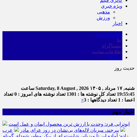
گالری فیلم
ویژه خبری
مذهبی
ورزش
اخبار
صفحه نخست
ایتا
اینستاگرام
اطلاعات سایت
برو بالا
حدیث روز
اما
شنبه, ۱۷ مرداد , ۱۴۰۵
Saturday, 8 August , 2026
ساعت
19:55:46
تعداد کل نوشته ها : 1301
تعداد نوشته های امروز : 0
تعداد
اعضا : 1
تعداد دیدگاهها : 3
×
اخبار مهم
ابوترابی فرد: وحدت با ارزش ترین محصول ایمان و عمل است
بیرجند، میزبان لاله‌های بی‌نشان در روز عزای مادر
عرب
زاده: آماده این تا میزبانی شایسته ای از پیکر مطهر شهدای گمنام