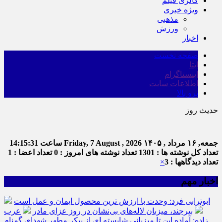
گالری فیلم
ویژه خبری
مذهبی
ورزش
اخبار
صفحه نخست
ایتا
اینستاگرام
اطلاعات سایت
برو بالا
حدیث روز
جمعه, ۱۶ مرداد , ۱۴۰۵
Friday, 7 August , 2026
ساعت
14:15:31
تعداد کل نوشته ها : 1301
تعداد نوشته های امروز : 0
تعداد اعضا : 1
تعداد دیدگاهها : 3
×
اخبار مهم
ابوترابی فرد: وحدت با ارزش ترین محصول ایمان و عمل است
بیرجند، میزبان لاله‌های بی‌نشان در روز عزای مادر
عرب
زاده: آماده این تا میزبانی شایسته ای از پیکر مطهر شهدای گمنام