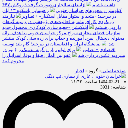
داشته باشیم
ازابتدای سالجاری صورت گرفت؛ روکش ۴۴۷
کیلومتر از محورهای خراسان جنوبی
راهپیمایی باشکوه ۱۳ آبان
در بیرجند؛ «متحد و استوار مقابل استکبار» + تصاویر
نیازمند
رویکردی کارآفرینانه به فعالیت‌های پژوهشی در زمینه گیاهان
دارویی هستیم
اپلیکیشن «جعبه شادی کودکان»، محصول جدید
سازمان فضای مجازی سراج مرکز خراسان جنوبی، با هدف ارائه
محتوای دیجیتال ایمن، آموزنده و جذاب برای رده سنی کودک منتشر
شد.
نمایشگاه ایران و افغانستان در بیرجند؛ گام بلند توسعه
اقتصادی + تصاویر
برای اولین بار از گونه اندمیک زاغ بور در
بشرویه عکس برداری شد
عفو بین الملل: فیفا و یوفا، اسرائیل را
محروم کنند
صفحه اصلی
» گروه »
اخبار
1404-02-21 ساعت: ۱۱:۴۲
شناسه : 3931