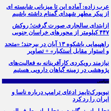
عرب زاده: آماده این تا میزبانی شایسته ای
از پیکر مطهر شهدای گمنام داشته باشیم
ازابتدای سالجاری صورت گرفت؛ روکش
۴۴۷ کیلومتر از محورهای خراسان جنوبی
راهپیمایی باشکوه ۱۳ آبان در بیرجند؛ «متحد
و استوار مقابل استکبار» + تصاویر
نیازمند رویکردی کارآفرینانه به فعالیت‌های
پژوهشی در زمینه گیاهان دارویی هستیم
سیاسی
نیویورک‌تایمز ادعای ترامپ درباره ناسا و
ایران را رد کرد
تجلیل از بزرگان دین تجلیل از معارف الهی و