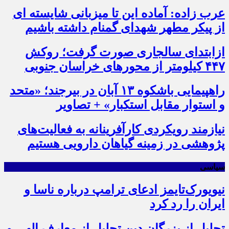
عرب زاده: آماده این تا میزبانی شایسته ای
از پیکر مطهر شهدای گمنام داشته باشیم
ازابتدای سالجاری صورت گرفت؛ روکش
۴۴۷ کیلومتر از محورهای خراسان جنوبی
راهپیمایی باشکوه ۱۳ آبان در بیرجند؛ «متحد
و استوار مقابل استکبار» + تصاویر
نیازمند رویکردی کارآفرینانه به فعالیت‌های
پژوهشی در زمینه گیاهان دارویی هستیم
سیاسی
نیویورک‌تایمز ادعای ترامپ درباره ناسا و
ایران را رد کرد
تجلیل از بزرگان دین تجلیل از معارف الهی و