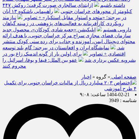
داشته باشیم
ازابتدای سالجاری صورت گرفت؛ روکش ۴۴۷
کیلومتر از محورهای خراسان جنوبی
راهپیمایی باشکوه ۱۳ آبان
در بیرجند؛ «متحد و استوار مقابل استکبار» + تصاویر
نیازمند
رویکردی کارآفرینانه به فعالیت‌های پژوهشی در زمینه گیاهان
دارویی هستیم
اپلیکیشن «جعبه شادی کودکان»، محصول جدید
سازمان فضای مجازی سراج مرکز خراسان جنوبی، با هدف ارائه
محتوای دیجیتال ایمن، آموزنده و جذاب برای رده سنی کودک منتشر
شد.
نمایشگاه ایران و افغانستان در بیرجند؛ گام بلند توسعه
اقتصادی + تصاویر
برای اولین بار از گونه اندمیک زاغ بور در
بشرویه عکس برداری شد
عفو بین الملل: فیفا و یوفا، اسرائیل را
محروم کنند
صفحه اصلی
» گروه »
اخبار
1404-02-21 ساعت: ۹:۰۸
شناسه : 3949