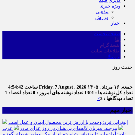
گالری فیلم
ویژه خبری
مذهبی
ورزش
اخبار
صفحه نخست
ایتا
اینستاگرام
اطلاعات سایت
برو بالا
حدیث روز
ا
جمعه, ۱۶ مرداد , ۱۴۰۵
Friday, 7 August , 2026
ساعت
4:54:42
تعداد کل نوشته ها : 1301
تعداد نوشته های امروز : 0
تعداد اعضا : 1
تعداد دیدگاهها : 3
×
اخبار مهم
ابوترابی فرد: وحدت با ارزش ترین محصول ایمان و عمل است
بیرجند، میزبان لاله‌های بی‌نشان در روز عزای مادر
عرب
زاده: آماده این تا میزبانی شایسته ای از پیکر مطهر شهدای گمنام