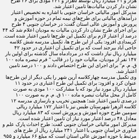
هزار و ۴۱ میلیارد ریال توسط ۵هزار و ۲۴۱ مؤدی برای ۲۶ طرح
نشان دار کردن مالیات‌ها تامین اعتبار شد.
مدیرکل امور مالیاتی خراسان جنوبی با اشاره به تخصیص اعتبار
درآمد‌های مالیاتی برای طرح‌های نیمه تمام در حوزه آموزش و
پرورش و آموزش عالی استان گفت: در خراسان جنوبی ۴ طرح
برای اجرای طرح نشان دار کردن مالیات به مودیان اعلام شد که ۴۴
درصد از اعتبار لازم برای تکمیل این طرح‌ها تامین اعتبار شده است.
کریمدادی افزود: یکی از این طرح ها، تکمیل مدرسه شش کلاسه
حاجی آباد بیرجند است که برای تکمیل آن اعتباری در حدود ۴۲
میلیارد ریال نیاز داشت که در مردادماه سال گذشته برای اولین بار
۱۴۷ نفر از مودیان، مالیات خود را در قالب ” فرم تبصره ماده ۱۰۰
ق. م. م” برای اجرای این طرح اختصاص دادند و ۱۰۰ درصد تامین
اعتبار شد.
وی تکمیل مدرسه چهارکلاسه آرین شهر را یکی دیگر از این طرح‌ها
عنوان کرد و افزود: برای تکمیل این طرح اعتباری در حدود ۱۱
میلیارد ریال مورد نیاز بود که با مشارکت ۱۰۰ مودی به صورت
کامل از محل مالیات تبصره ماده ۱۰۰ ق. م. م به صورت ۱۰۰
درصدی تامین اعتبار شد؛ همچنین تخریب و بازسازی مدرسه ۱۲
کلاسه الزهرا شهرستان طبس نیز با اعتبار ۱۷۲ میلیارد ریالی
سومین طرح حوزه آموزش و پرورش است که ۸۳ میلیارد ریال
معادل ۴۸ درصد اعتبار مورد نیاز آن تامین اعتبار شده است.
مدیرکل امور مالیاتی خراسان جنوبی گفت: طرح احداث پارک علم و
فناوری خراسان جنوبی با اعتبار ۲۴۱ میلیارد ریال از طرح های
مرتبط با حوزه آموزش عالی استان است که مبلغ ۶۶ میلیارد و ۹۵۵