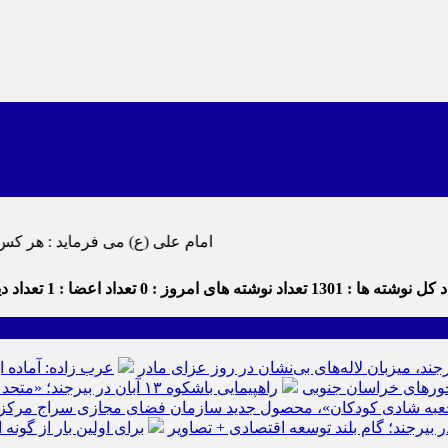
امام علی (ع) می فرماید : هر کس از خود بدگویی و انتقاد کند٬ خود را اصلاح کرده و هر کس خودستایی نما
 کل نوشته ها : 1301
تعداد نوشته های امروز : 0
تعداد اعضا : 1
تعداد دید
رجند، میزبان لاله‌های بی‌نشان در روز عزای مادر
عرب زاده: آماده ا
راهپیمایی باشکوه ۱۳ آبان در بیرجند؛ «متحد و استوار مقابل استکبار» + تصاویر
عبه شادی کودکان»، محصول جدید سازمان فضای مجازی سراج مرکز خرا
ر بیرجند؛ گام بلند توسعه اقتصادی + تصاویر
برای اولین بار از گون