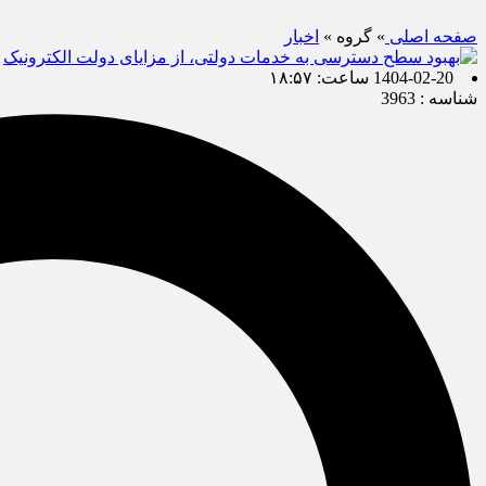
صفحه اصلی
» گروه »
اخبار
1404-02-20 ساعت: ۱۸:۵۷
شناسه : 3963