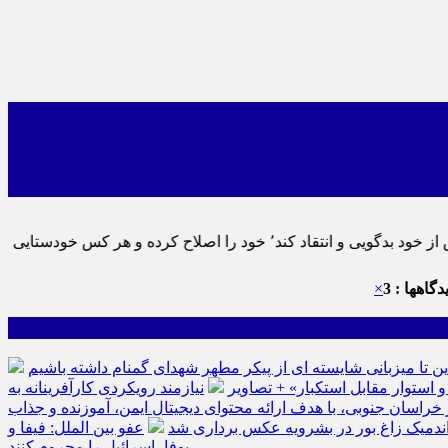
ید٬ پس به تحقیق خویش را تباه نموده است.
گاهها : 3
×
ین تا میزبانی شایسته ای از پیکر مطهر شهدای گمنام داشته باشیم
نیازمند رویکردی کارآفرینانه به
سان جنوبی، با هدف ارائه محتوای دیجیتال ایمن، آموزنده و جذاب
ه اندمیک زاغ بور در بشرویه عکس برداری شد
عفو بین الملل: فیفا و
یوفا، اسرائیل را محروم کنند