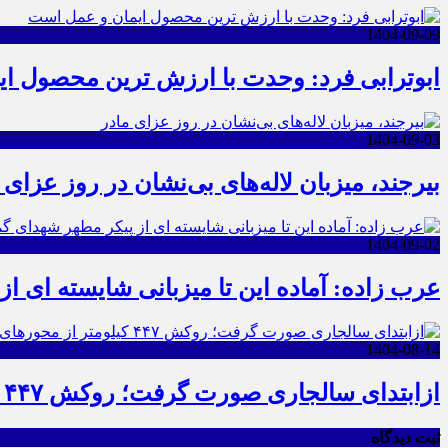
1404-09-09
ابوترابی فرد: وحدت با ارزش ترین محصول ا
1404-09-03
بیرجند، میزبان لاله‌های بی‌نشان در روز عزای 
1404-09-02
عرب زاده: آماده این تا میزبانی شایسته ای ا
1404-08-14
ازابتدای سالجاری صورت گرفت؛ روکش ۴۴۷ کیلومتر از محورهای خراسان جنوبی
ثبت دیدگاه