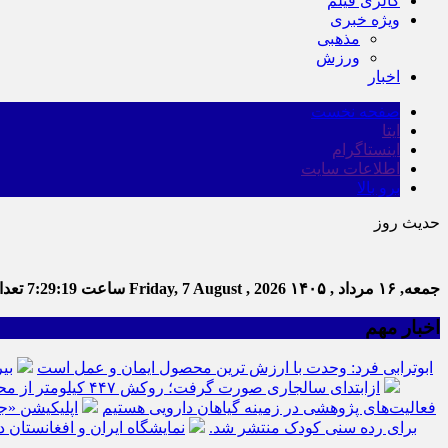
گالری فیلم
ویژه خبری
مذهبی
ورزش
اخبار
صفحه نخست
ایتا
اینستاگرام
اطلاعات سایت
برو بالا
حدیث روز
جمعه, ۱۶ مرداد , ۱۴۰۵
Friday, 7 August , 2026
ساعت
7:29:20
تعداد
اخبار مهم
ابوترابی فرد: وحدت با ارزش ترین محصول ایمان و عمل است
بی
ازابتدای سالجاری صورت گرفت؛ روکش ۴۴۷ کیلومتر از محورهای خراسان جنوبی
فعالیت‌های پژوهشی در زمینه گیاهان دارویی هستیم
اپلیکیشن «ج
برای رده سنی کودک منتشر شد.
نمایشگاه ایران و افغانستان د