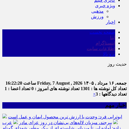
گالری فیلم
ویژه خبری
مذهبی
ورزش
اخبار
صفحه نخست
ایتا
اینستاگرام
اطلاعات سایت
برو بالا
حدیث روز
ا
جمعه, ۱۶ مرداد , ۱۴۰۵
Friday, 7 August , 2026
ساعت
16:22:21
تعداد کل نوشته ها : 1301
تعداد نوشته های امروز : 0
تعداد اعضا : 1
تعداد دیدگاهها : 3
×
اخبار مهم
ابوترابی فرد: وحدت با ارزش ترین محصول ایمان و عمل است
بیرجند، میزبان لاله‌های بی‌نشان در روز عزای مادر
عرب
زاده: آماده این تا میزبانی شایسته ای از پیکر مطهر شهدای گمنام