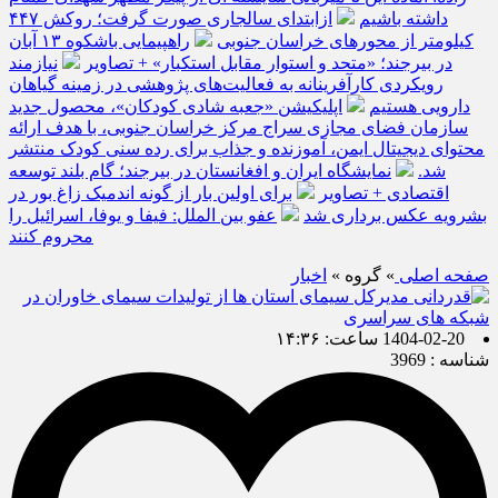
داشته باشیم
ازابتدای سالجاری صورت گرفت؛ روکش ۴۴۷
کیلومتر از محورهای خراسان جنوبی
راهپیمایی باشکوه ۱۳ آبان
در بیرجند؛ «متحد و استوار مقابل استکبار» + تصاویر
نیازمند
رویکردی کارآفرینانه به فعالیت‌های پژوهشی در زمینه گیاهان
دارویی هستیم
اپلیکیشن «جعبه شادی کودکان»، محصول جدید
سازمان فضای مجازی سراج مرکز خراسان جنوبی، با هدف ارائه
محتوای دیجیتال ایمن، آموزنده و جذاب برای رده سنی کودک منتشر
شد.
نمایشگاه ایران و افغانستان در بیرجند؛ گام بلند توسعه
اقتصادی + تصاویر
برای اولین بار از گونه اندمیک زاغ بور در
بشرویه عکس برداری شد
عفو بین الملل: فیفا و یوفا، اسرائیل را
محروم کنند
صفحه اصلی
» گروه »
اخبار
1404-02-20 ساعت: ۱۴:۳۶
شناسه : 3969