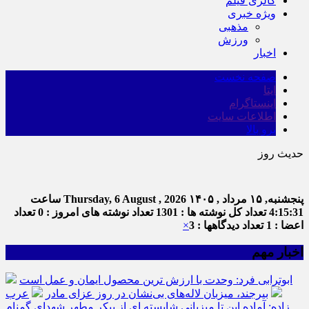
گالری فیلم
ویژه خبری
مذهبی
ورزش
اخبار
صفحه نخست
ایتا
اینستاگرام
اطلاعات سایت
برو بالا
حدیث روز
پنجشنبه, ۱۵ مرداد , ۱۴۰۵
Thursday, 6 August , 2026
ساعت
4:15:31
تعداد کل نوشته ها : 1301
تعداد نوشته های امروز : 0
تعداد
اعضا : 1
تعداد دیدگاهها : 3
×
اخبار مهم
ابوترابی فرد: وحدت با ارزش ترین محصول ایمان و عمل است
بیرجند، میزبان لاله‌های بی‌نشان در روز عزای مادر
عرب
زاده: آماده این تا میزبانی شایسته ای از پیکر مطهر شهدای گمنام