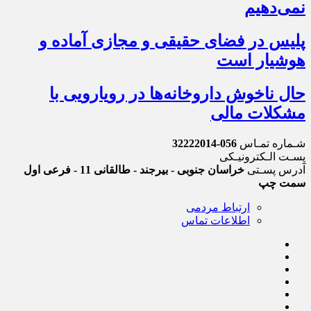
نمی‌دهیم
پلیس در فضای حقیقی و مجازی آماده و
هوشیار است
حال ناخوش داروخانه‌ها در رویارویی با
مشکلات مالی
شـماره تمـاس
056-32222014
پسـت الـکترونیـکی
آدرس پسـتی
خراسان جنوبی - بیرجند - طالقانی 11 - فرعی اول
سمت چپ
ارتباط مردمی
اطلاعات تماس