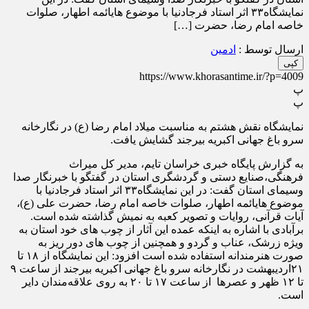
نمایشگاه۳۳ اثر استاد فرجادنیا با موضوع هایائمه اطهار، صلوات
خاصه امام رضا، حضرت […]
ارسال توسط :
ادمین
کپی
https://www.khorasantime.ir/?p=4009
پ
پ
نمایشگاه نقش هشتم به مناسبت میلاد امام رضا (ع) در نگارخانه
سرو باغ جهانی اکبریه بیرجند گشایش یافت.
به گزارش پایگاه خبری خراسان تایم، مدیر کل میراث
فرهنگی،صنایع دستی و گردشگری استان در گفتگو با خبرنگار صدا
وسیمای استان گفت: در این نمایشگاه۳۳ اثر استاد فرجادنیا با
موضوع هایائمه اطهار، صلوات خاصه امام رضا، حضرت علی (ع)،
آیات قرآنی، روایات و تصویر کعبه به نمیش گذاشته شده است.
برآبادی با اشاره به اینکه عمده این آثار از چوب های خود استان به
ویژه زرشک، عناب و گردو و همچنین از چوب های دور ریز به
صورت هنرمندانه استفاده شده است افزود: این نمایشگاه از ۱۸ تا
۲۱اردیبهشت در نگارخانه سرو باغ جهانی اکبریه بیرجند از ساعت ۹
تا ۱۲ ظهر و عصرها از ساعت ۱۷ تا ۲۰ به روی علاقه‌مندان دایر
است.