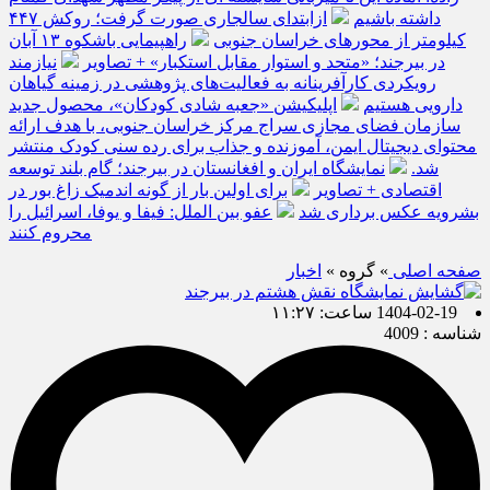
داشته باشیم
ازابتدای سالجاری صورت گرفت؛ روکش ۴۴۷
کیلومتر از محورهای خراسان جنوبی
راهپیمایی باشکوه ۱۳ آبان
در بیرجند؛ «متحد و استوار مقابل استکبار» + تصاویر
نیازمند
رویکردی کارآفرینانه به فعالیت‌های پژوهشی در زمینه گیاهان
دارویی هستیم
اپلیکیشن «جعبه شادی کودکان»، محصول جدید
سازمان فضای مجازی سراج مرکز خراسان جنوبی، با هدف ارائه
محتوای دیجیتال ایمن، آموزنده و جذاب برای رده سنی کودک منتشر
شد.
نمایشگاه ایران و افغانستان در بیرجند؛ گام بلند توسعه
اقتصادی + تصاویر
برای اولین بار از گونه اندمیک زاغ بور در
بشرویه عکس برداری شد
عفو بین الملل: فیفا و یوفا، اسرائیل را
محروم کنند
صفحه اصلی
» گروه »
اخبار
1404-02-19 ساعت: ۱۱:۲۷
شناسه : 4009