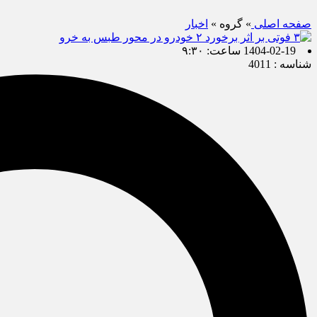
صفحه اصلی
» گروه »
اخبار
1404-02-19 ساعت: ۹:۳۰
شناسه : 4011