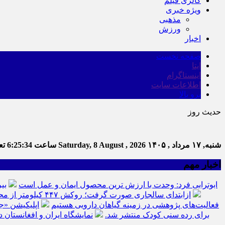
گالری فیلم
ویژه خبری
مذهبی
ورزش
اخبار
صفحه نخست
ایتا
اینستاگرام
اطلاعات سایت
برو بالا
حدیث روز
شنبه, ۱۷ مرداد , ۱۴۰۵
Saturday, 8 August , 2026
ساعت
6:25:35
تعد
اخبار مهم
ابوترابی فرد: وحدت با ارزش ترین محصول ایمان و عمل است
بی
ازابتدای سالجاری صورت گرفت؛ روکش ۴۴۷ کیلومتر از محورهای خراسان جنوبی
فعالیت‌های پژوهشی در زمینه گیاهان دارویی هستیم
اپلیکیشن «ج
برای رده سنی کودک منتشر شد.
نمایشگاه ایران و افغانستان د