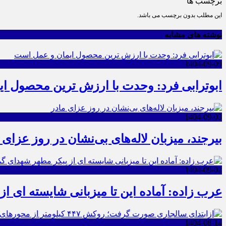
برچسب ها
این مطلب بدون برچسب می باشد.
نوشته های مشابه
1404-09-09
ابوترابی فرد: وحدت با ارزش ترین محصول ا
1404-09-03
بیرجند، میزبان لاله‌های بی‌نشان در روز عزای 
1404-09-02
عرب زاده: آماده این تا میزبانی شایسته ای ا
1404-08-14