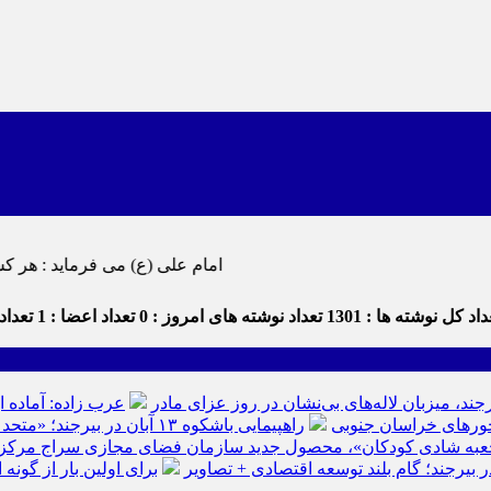
امام علی (ع) می فرماید : هر کس از خود بدگویی و انتقاد کند٬ خود را اصلاح کرده و هر کس خودستایی 
اد کل نوشته ها : 1301
تعداد نوشته های امروز : 0
تعداد اعضا : 1
تعداد 
رجند، میزبان لاله‌های بی‌نشان در روز عزای مادر
عرب زاده: آماده ا
راهپیمایی باشکوه ۱۳ آبان در بیرجند؛ «متحد و استوار مقابل استکبار» + تصاویر
عبه شادی کودکان»، محصول جدید سازمان فضای مجازی سراج مرکز خرا
ر بیرجند؛ گام بلند توسعه اقتصادی + تصاویر
برای اولین بار از گون