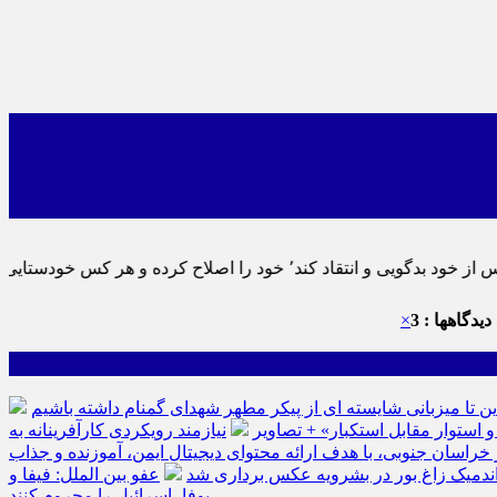
نماید٬ پس به تحقیق خویش را تباه نموده است.
دیدگاهها : 3
×
ین تا میزبانی شایسته ای از پیکر مطهر شهدای گمنام داشته باشیم
نیازمند رویکردی کارآفرینانه به
سان جنوبی، با هدف ارائه محتوای دیجیتال ایمن، آموزنده و جذاب
ه اندمیک زاغ بور در بشرویه عکس برداری شد
عفو بین الملل: فیفا و
یوفا، اسرائیل را محروم کنند