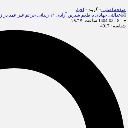
صفحه اصلی
» گروه »
اخبار
1404-02-18 ساعت: ۱۹:۴۷
شناسه : 4017