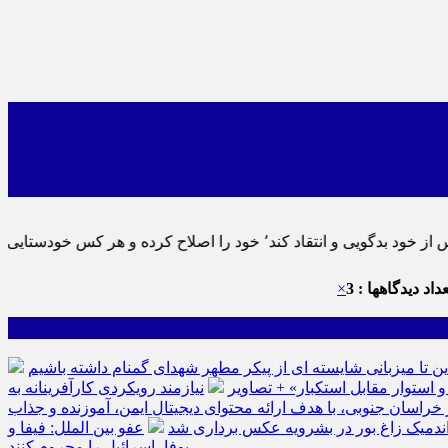
ماید٬ پس به تحقیق خویش را تباه نموده است.
داد دیدگاهها : 3
×
ین تا میزبانی شایسته ای از پیکر مطهر شهدای گمنام داشته باشیم
نیازمند رویکردی کارآفرینانه به
سان جنوبی، با هدف ارائه محتوای دیجیتال ایمن، آموزنده و جذاب
ه اندمیک زاغ بور در بشرویه عکس برداری شد
عفو بین الملل: فیفا و
یوفا، اسرائیل را محروم کنند