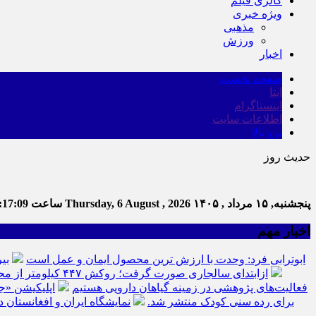
گالری فیلم
ویژه خبری
مذهبی
ورزش
اخبار
صفحه نخست
ایتا
اینستاگرام
اطلاعات سایت
برو بالا
حدیث روز
پنجشنبه, ۱۵ مرداد , ۱۴۰۵
Thursday, 6 August , 2026
ساعت
:17:10
اخبار مهم
ابوترابی فرد: وحدت با ارزش ترین محصول ایمان و عمل است
بی
ازابتدای سالجاری صورت گرفت؛ روکش ۴۴۷ کیلومتر از محورهای خراسان جنوبی
فعالیت‌های پژوهشی در زمینه گیاهان دارویی هستیم
اپلیکیشن «ج
برای رده سنی کودک منتشر شد.
نمایشگاه ایران و افغانستان د