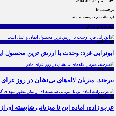
End of dialog window.
برچسب ها
این مطلب بدون برچسب می باشد.
نوشته های مشابه
1404-09-09
ابوترابی فرد: وحدت با ارزش ترین محصول ا
1404-09-03
بیرجند، میزبان لاله‌های بی‌نشان در روز عزای 
1404-09-02
عرب زاده: آماده این تا میزبانی شایسته ای ا