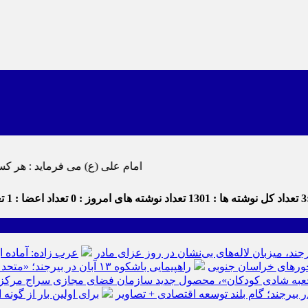
امام علی (ع) می فرماید : هر کس از خود بدگویی و انتقاد کند٬ خود را اصلاح کرده و هر کس خودستایی ن
3
تعداد کل نوشته ها : 1301
تعداد نوشته های امروز : 0
تعداد اعضا : 1
تع
رجند، میزبان لاله‌های بی‌نشان در روز عزای مادر
عرب زاده: آماده ا
راهپیمایی باشکوه ۱۳ آبان در بیرجند؛ «متحد و استوار مقابل استکبار» + تصاویر
عبه شادی کودکان»، محصول جدید سازمان فضای مجازی سراج مرکز خرا
ر بیرجند؛ گام بلند توسعه اقتصادی + تصاویر
برای اولین بار از گون