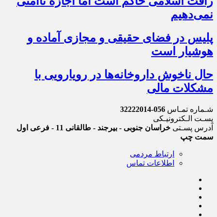
رأفت اسلامی حاکم است اما اجازه ناامنی
نمی‌دهیم
پلیس در فضای حقیقی و مجازی آماده و
هوشیار است
حال ناخوش داروخانه‌ها در رویارویی با
مشکلات مالی
شـماره تمـاس
056-32222014
پسـت الـکترونیـکی
آدرس پسـتی
خراسان جنوبی - بیرجند - طالقانی 11 - فرعی اول
سمت چپ
ارتباط مردمی
اطلاعات تماس