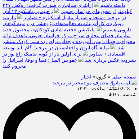
داشته باشیم
ازابتدای سالجاری صورت گرفت؛ روکش ۴۴۷
کیلومتر از محورهای خراسان جنوبی
راهپیمایی باشکوه ۱۳ آبان
در بیرجند؛ «متحد و استوار مقابل استکبار» + تصاویر
نیازمند
رویکردی کارآفرینانه به فعالیت‌های پژوهشی در زمینه گیاهان
دارویی هستیم
اپلیکیشن «جعبه شادی کودکان»، محصول جدید
سازمان فضای مجازی سراج مرکز خراسان جنوبی، با هدف ارائه
محتوای دیجیتال ایمن، آموزنده و جذاب برای رده سنی کودک منتشر
شد.
نمایشگاه ایران و افغانستان در بیرجند؛ گام بلند توسعه
اقتصادی + تصاویر
برای اولین بار از گونه اندمیک زاغ بور در
بشرویه عکس برداری شد
عفو بین الملل: فیفا و یوفا، اسرائیل را
محروم کنند
صفحه اصلی
» گروه »
اخبار
1404-02-18 ساعت: ۱۳:۳۰
شناسه : 4035