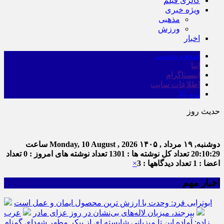
گالری فیلم
ویژه خبری
مذهبی
ورزش
اخبار
صفحه نخست
ایتا
اینستاگرام
اطلاعات سایت
برو بالا
حدیث روز
امام علی (
دوشنبه, ۱۹ مرداد , ۱۴۰۵
Monday, 10 August , 2026
ساعت
20:10:29
تعداد کل نوشته ها : 1301
تعداد نوشته های امروز : 0
تعداد
اعضا : 1
تعداد دیدگاهها : 3
×
اخبار مهم
ابوترابی فرد: وحدت با ارزش ترین محصول ایمان و عمل است
بیرجند، میزبان لاله‌های بی‌نشان در روز عزای مادر
عرب
زاده: آماده این تا میزبانی شایسته ای از پیکر مطهر شهدای گمنام