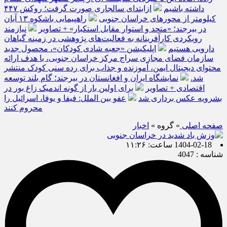
داشته باشیم
ازابتدای سالجاری صورت گرفت؛ روکش ۴۴۷
کیلومتر از محورهای خراسان جنوبی
راهپیمایی باشکوه ۱۳ آبان
در بیرجند؛ «متحد و استوار مقابل استکبار» + تصاویر
نیازمند
رویکردی کارآفرینانه به فعالیت‌های پژوهشی در زمینه گیاهان
دارویی هستیم
اپلیکیشن «جعبه شادی کودکان»، محصول جدید
سازمان فضای مجازی سراج مرکز خراسان جنوبی، با هدف ارائه
محتوای دیجیتال ایمن، آموزنده و جذاب برای رده سنی کودک منتشر
شد.
نمایشگاه ایران و افغانستان در بیرجند؛ گام بلند توسعه
اقتصادی + تصاویر
برای اولین بار از گونه اندمیک زاغ بور در
بشرویه عکس برداری شد
عفو بین الملل: فیفا و یوفا، اسرائیل را
محروم کنند
صفحه اصلی
» گروه »
اخبار
1404-02-18 ساعت: ۱۱:۲۶
شناسه : 4047