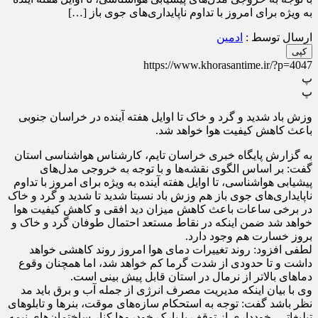
به ویژه برای امروز با تداوم ناپایداری‌های جوی باز […]
ارسال توسط :
ادمین
کپی
https://www.khorasantime.ir/?p=4047
پ
پ
وزش باد شدید و گرد و خاک تا اوایل هفته آینده در خراسان جنوبی
باعث کاهش کیفیت هوا خواهد شد.
به گزارش پایگاه خبری خراسان تایم، کارشناس هواشناسی استان
گفت: بر اساس الگوی نقشه‌ها و با توجه به خروجی مدل‌های
پیشیابی هواشناسی، تا اوایل هفته آینده به ویژه برای امروز با تداوم
ناپایداری‌های جوی باز هم وزش باد نسبتا شدید تا شدید و گرد و خاک
در برخی ساعات باعث کاهش میزان دید افقی و کاهش کیفیت هوا
خواهد شد ضمن اینکه در نقاط مستعد احتمال طوفان گرد و خاک و
بروز خسارت هم وجود دارد.
لطفی افزود: روند تغییرات دمای هوا امروز روند کاهشی خواهد
داشت و تا حدودی از شدت گرما کم خواهد شد، اما همچنان وقوع
دما‌های بالاتر از نرمال در استان قابل پیش بینی است.
وی با بیان اینکه مدیریت مصرف انرژی از جمله آب و برق باید مد
نظر باشد گفت: توجه به استحکام سازه‌های موقت، بنر‌ها و تابلو‌های
تبلیغاتی، خودداری از توقف یا پارک خودرو‌ها کنار ساختمان‌های نیمه