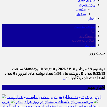
گالری فیلم
ویژه خبری
مذهبی
ورزش
اخبار
صفحه نخست
ایتا
اینستاگرام
اطلاعات سایت
برو بالا
حدیث روز
امام ع
دوشنبه, ۱۹ مرداد , ۱۴۰۵
Monday, 10 August , 2026
ساعت
9:22:19
تعداد کل نوشته ها : 1301
تعداد نوشته های امروز : 0
تعداد
اعضا : 1
تعداد دیدگاهها : 3
×
اخبار مهم
ابوترابی فرد: وحدت با ارزش ترین محصول ایمان و عمل است
بیرجند، میزبان لاله‌های بی‌نشان در روز عزای مادر
عرب
زاده: آماده این تا میزبانی شایسته ای از پیکر مطهر شهدای گمنام