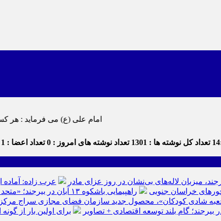
امام علی (ع) می فرماید : هر کس از خود بدگویی و انتقاد کند٬ خود را اصلاح کرده و هر کس خودستایی ن
14
تعداد کل نوشته ها : 1301
تعداد نوشته های امروز : 0
تعداد اعضا : 1
ت
رجند، میزبان لاله‌های بی‌نشان در روز عزای مادر
عرب زاده: آماده ا
راهپیمایی باشکوه ۱۳ آبان در بیرجند؛ «متحد و استوار مقابل استکبار» + تصاویر
عبه شادی کودکان»، محصول جدید سازمان فضای مجازی سراج مرکز خرا
ر بیرجند؛ گام بلند توسعه اقتصادی + تصاویر
برای اولین بار از گون