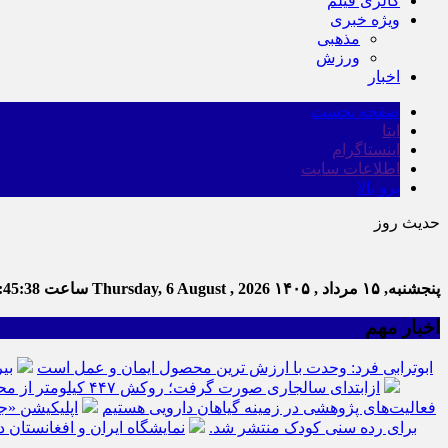
گالری فیلم
ویژه خبری
مذهبی
ورزش
اخبار
صفحه نخست
ایتا
اینستاگرام
اطلاعات سایت
برو بالا
حدیث روز
پنجشنبه, ۱۵ مرداد , ۱۴۰۵
Thursday, 6 August , 2026
ساعت
:45:39
اخبار مهم
ابوترابی فرد: وحدت با ارزش ترین محصول ایمان و عمل است
بی
ازابتدای سالجاری صورت گرفت؛ روکش ۴۴۷ کیلومتر از محورهای خراسان جنوبی
فعالیت‌های پژوهشی در زمینه گیاهان دارویی هستیم
اپلیکیشن «ج
برای رده سنی کودک منتشر شد.
نمایشگاه ایران و افغانستان د