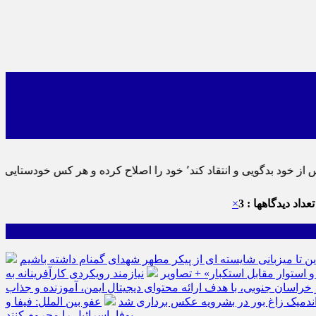
ماید٬ پس به تحقیق خویش را تباه نموده است.
عداد دیدگاهها : 3
×
ین تا میزبانی شایسته ای از پیکر مطهر شهدای گمنام داشته باشیم
نیازمند رویکردی کارآفرینانه به
سان جنوبی، با هدف ارائه محتوای دیجیتال ایمن، آموزنده و جذاب
ه اندمیک زاغ بور در بشرویه عکس برداری شد
عفو بین الملل: فیفا و
یوفا، اسرائیل را محروم کنند