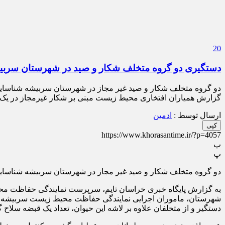
20
دستگیری دو گروه متخلف شکار و صید در شهرستان سربی
دو گروه متخلف شکار و صید غیر مجاز در شهرستان سربیشه شناسا
گزارش همیاران افتخاری محیط زیست مبنی بر شکار غیرمجاز در یک
ارسال توسط :
ادمین
کپی
https://www.khorasantime.ir/?p=4057
پ
پ
دو گروه متخلف شکار و صید غیر مجاز در شهرستان سربیشه شناسایی
به گزارش پایگاه خبری خراسان تایم، سرپرست نمایندگی حفاظت مح
شهرستان، ماموران اجرایی نمایندگی حفاظت محیط زیست سربیشه با ح
دستگیر و از متخلفان علاوه بر لاشه این حیوان، تعداد یک قبضه سلاح گلوله زنی دوربین دار کالیبر ۳۰۳ به هم