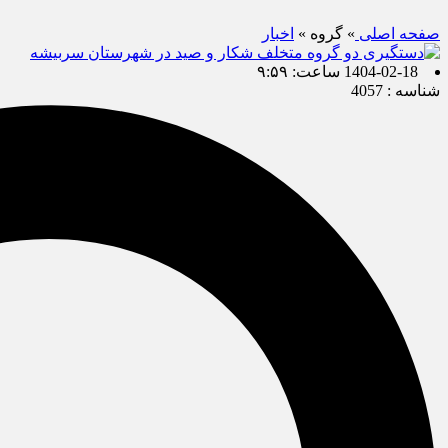
صفحه اصلی
» گروه »
اخبار
1404-02-18 ساعت: ۹:۵۹
شناسه : 4057