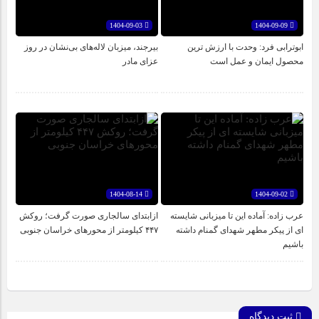
1404-09-03
1404-09-09
ابوترابی فرد: وحدت با ارزش ترین
بیرجند، میزبان لاله‌های بی‌نشان در روز
محصول ایمان و عمل است
عزای مادر
1404-08-14
1404-09-02
عرب زاده: آماده این تا میزبانی شایسته
ازابتدای سالجاری صورت گرفت؛ روکش
ای از پیکر مطهر شهدای گمنام داشته
۴۴۷ کیلومتر از محورهای خراسان جنوبی
باشیم
ثبت دیدگاه