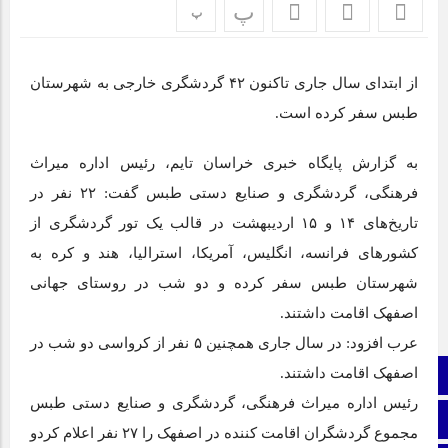
پ
پ
اپلیکیشن «جعبه شادی کودکان»، محصول جدید سازمان فضای
مجازی سراج مرکز خراسان جنوبی، با هدف ارائه محتوای دیجیتال
ایمن، آموزنده و جذاب برای رده سنی کودک منتشر شد.
از ابتدای سال جاری تاکنون ۴۲ گردشگری خارجی به شهرستان
طبس سفر کرده است.
نمایشگاه ایران و افغانستان در بیرجند؛ گام بلند توسعه اقتصادی +
تصاویر
به گزارش پایگاه خبری خراسان تایم، رئیس اداره میراث
برای اولین بار از گونه اندمیک زاغ بور در بشرویه عکس برداری
فرهنگی، گردشگری و صنایع دستی طبس گفت: ۲۲ نفر در
شد
تاریخ‌های ۱۴ و ۱۵ اردیبهشت در قالب یک تور گردشگری از
عفو بین الملل: فیفا و یوفا، اسرائیل را محروم کنند
کشور‌های فرانسه، انگلیس، آمریکا، استرالیا، هند و کره به
شهرستان طبس سفر کرده و دو شب در روستای جهانی
اصفهک اقامت داشتند.
عرب افزود: در سال جاری همچنین ۵ نفر از کرواسی دو شب در
اصفهک اقامت داشتند.
صفحه نخست
رئیس اداره میراث فرهنگی، گردشگری و صنایع دستی طبس
ایتا
مجموع گردشگران اقامت کننده در اصفهک را ۲۷ نفر اعلام کردو