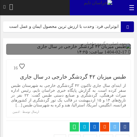
ابوترابی فرد: وحدت با ارزش ترین محصول ایمان و عمل است
بیرجند، میزبان لاله‌های بی‌نشان در روز عزای مادر
صفحه اصلی
» گروه »
اخبار
عرب زاده: آماده این تا میزبانی شایسته ای از پیکر مطهر شهدای
1404-02-17 ساعت: ۱۴:۲۵
گمنام داشته باشیم
شناسه : 4067
16
ازابتدای سالجاری صورت گرفت؛ روکش ۴۴۷ کیلومتر از
طبس میزبان ۴۲ گردشگر خارجی در سال جاری
محورهای خراسان جنوبی
از ابتدای سال جاری تاکنون ۴۲ گردشگری خارجی به شهرستان طبس
سفر کرده است. به گزارش پایگاه خبری خراسان تایم، رئیس اداره
راهپیمایی باشکوه ۱۳ آبان در بیرجند؛ «متحد و استوار مقابل
میراث فرهنگی، گردشگری و صنایع دستی طبس گفت: ۲۲ نفر در
استکبار» + تصاویر
تاریخ‌های ۱۴ و ۱۵ اردیبهشت در قالب یک تور گردشگری از کشور‌های
فرانسه، انگلیس، آمریکا، استرالیا، هند و کره به شهرستان طبس […]
ارسال توسط :
ادمین
نیازمند رویکردی کارآفرینانه به فعالیت‌های پژوهشی در زمینه
گیاهان دارویی هستیم