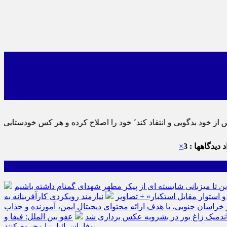
اید٬ پس به تحقیق خویش را تباه نموده است.
 دیدگاهها : 3
×
ین تا میزبانی شایسته ای از پیکر مطهر شهدای گمنام داشته باشیم
نیازمند رویکردی کارآفرینانه به
سان جنوبی، با هدف ارائه محتوای دیجیتال ایمن، آموزنده و جذاب
ه اندمیک زاغ بور در بشرویه عکس برداری شد
عفو بین الملل: فیفا و
یوفا، اسرائیل را محروم کنند