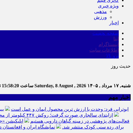
گالری فیلم
ویژه خبری
مذهبی
ورزش
اخبار
صفحه نخست
ایتا
اینستاگرام
اطلاعات سایت
برو بالا
حدیث روز
شنبه, ۱۷ مرداد , ۱۴۰۵
Saturday, 8 August , 2026
ساعت
15:58:21
تع
اخبار مهم
ابوترابی فرد: وحدت با ارزش ترین محصول ایمان و عمل است
بی
ازابتدای سالجاری صورت گرفت؛ روکش ۴۴۷ کیلومتر از محورهای خراسان جنوبی
فعالیت‌های پژوهشی در زمینه گیاهان دارویی هستیم
اپلیکیشن «ج
برای رده سنی کودک منتشر شد.
نمایشگاه ایران و افغانستان د