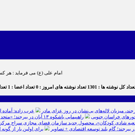
امام علی (ع) می فرماید : هر کس از خود بدگویی و انتقاد کند٬ خود را اصلاح کرده و هر کس خودستایی نم
داد کل نوشته ها : 1301
تعداد نوشته های امروز : 0
تعداد اعضا : 1
تعداد
رجند، میزبان لاله‌های بی‌نشان در روز عزای مادر
عرب زاده: آماده ا
راهپیمایی باشکوه ۱۳ آبان در بیرجند؛ «متحد و استوار مقابل استکبار» + تصاویر
عبه شادی کودکان»، محصول جدید سازمان فضای مجازی سراج مرکز خرا
ر بیرجند؛ گام بلند توسعه اقتصادی + تصاویر
برای اولین بار از گون