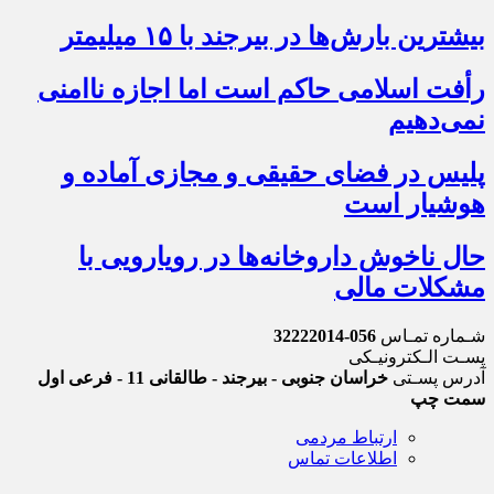
بیشترین بارش‌ها در بیرجند با ۱۵ میلیمتر
رأفت اسلامی حاکم است اما اجازه ناامنی
نمی‌دهیم
پلیس در فضای حقیقی و مجازی آماده و
هوشیار است
حال ناخوش داروخانه‌ها در رویارویی با
مشکلات مالی
شـماره تمـاس
056-32222014
پسـت الـکترونیـکی
آدرس پسـتی
خراسان جنوبی - بیرجند - طالقانی 11 - فرعی اول
سمت چپ
ارتباط مردمی
اطلاعات تماس