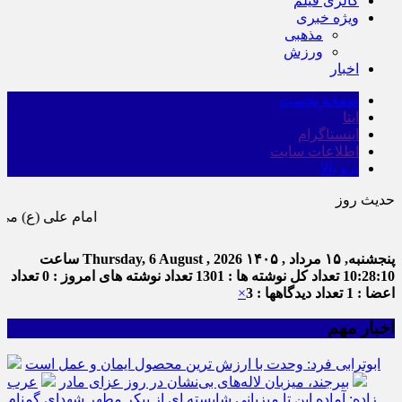
گالری فیلم
ویژه خبری
مذهبی
ورزش
اخبار
صفحه نخست
ایتا
اینستاگرام
اطلاعات سایت
برو بالا
حدیث روز
امام علی (ع) می فرماید : هر کس از خود بدگویی و ا
پنجشنبه, ۱۵ مرداد , ۱۴۰۵
Thursday, 6 August , 2026
ساعت
10:28:11
تعداد کل نوشته ها : 1301
تعداد نوشته های امروز : 0
تعداد
اعضا : 1
تعداد دیدگاهها : 3
×
اخبار مهم
ابوترابی فرد: وحدت با ارزش ترین محصول ایمان و عمل است
بیرجند، میزبان لاله‌های بی‌نشان در روز عزای مادر
عرب
زاده: آماده این تا میزبانی شایسته ای از پیکر مطهر شهدای گمنام