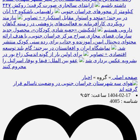
داشته باشیم
ازابتدای سالجاری صورت گرفت؛ روکش ۴۴۷
کیلومتر از محورهای خراسان جنوبی
راهپیمایی باشکوه ۱۳ آبان
در بیرجند؛ «متحد و استوار مقابل استکبار» + تصاویر
نیازمند
رویکردی کارآفرینانه به فعالیت‌های پژوهشی در زمینه گیاهان
دارویی هستیم
اپلیکیشن «جعبه شادی کودکان»، محصول جدید
سازمان فضای مجازی سراج مرکز خراسان جنوبی، با هدف ارائه
محتوای دیجیتال ایمن، آموزنده و جذاب برای رده سنی کودک منتشر
شد.
نمایشگاه ایران و افغانستان در بیرجند؛ گام بلند توسعه
اقتصادی + تصاویر
برای اولین بار از گونه اندمیک زاغ بور در
بشرویه عکس برداری شد
عفو بین الملل: فیفا و یوفا، اسرائیل را
محروم کنند
صفحه اصلی
» گروه »
اخبار
1404-02-17 ساعت: ۹:۵۲
شناسه : 4085