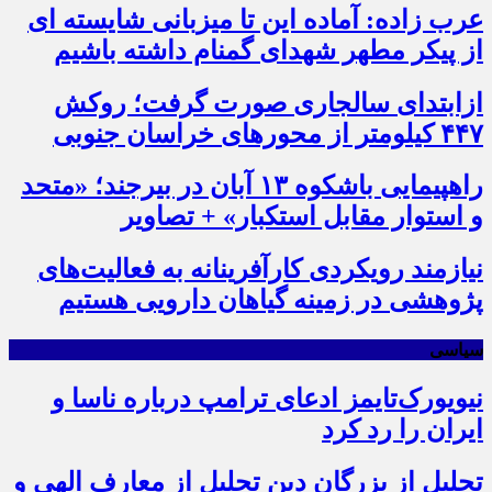
عرب زاده: آماده این تا میزبانی شایسته ای
از پیکر مطهر شهدای گمنام داشته باشیم
ازابتدای سالجاری صورت گرفت؛ روکش
۴۴۷ کیلومتر از محورهای خراسان جنوبی
راهپیمایی باشکوه ۱۳ آبان در بیرجند؛ «متحد
و استوار مقابل استکبار» + تصاویر
نیازمند رویکردی کارآفرینانه به فعالیت‌های
پژوهشی در زمینه گیاهان دارویی هستیم
سیاسی
نیویورک‌تایمز ادعای ترامپ درباره ناسا و
ایران را رد کرد
تجلیل از بزرگان دین تجلیل از معارف الهی و