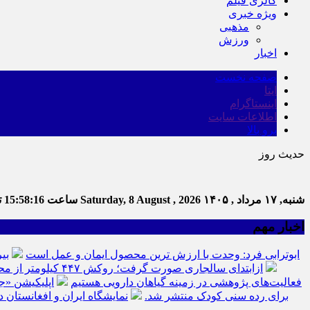
گالری فیلم
ویژه خبری
مذهبی
ورزش
اخبار
صفحه نخست
ایتا
اینستاگرام
اطلاعات سایت
برو بالا
حدیث روز
شنبه, ۱۷ مرداد , ۱۴۰۵
Saturday, 8 August , 2026
ساعت
15:58:17
تع
اخبار مهم
ابوترابی فرد: وحدت با ارزش ترین محصول ایمان و عمل است
بی
ازابتدای سالجاری صورت گرفت؛ روکش ۴۴۷ کیلومتر از محورهای خراسان جنوبی
فعالیت‌های پژوهشی در زمینه گیاهان دارویی هستیم
اپلیکیشن «ج
برای رده سنی کودک منتشر شد.
نمایشگاه ایران و افغانستان د