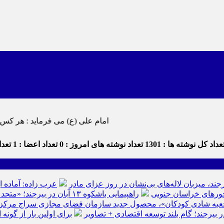
امام علی (ع) می فرماید : هر کس از خود بدگویی و انتقاد کند٬ خود را اصلاح کرده و هر کس خودستایی نماید
داد کل نوشته ها : 1301
تعداد نوشته های امروز : 0
تعداد اعضا : 1
تعداد
رجند، میزبان لاله‌های بی‌نشان در روز عزای مادر
عرب زاده: آماده ا
راهپیمایی باشکوه ۱۳ آبان در بیرجند؛ «متحد و استوار مقابل استکبار» + تصاویر
عبه شادی کودکان»، محصول جدید سازمان فضای مجازی سراج مرکز خرا
ر بیرجند؛ گام بلند توسعه اقتصادی + تصاویر
برای اولین بار از گون