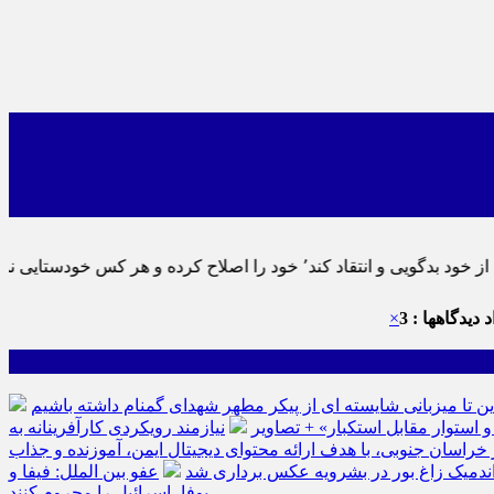
٬ پس به تحقیق خویش را تباه نموده است.
 دیدگاهها : 3
×
ین تا میزبانی شایسته ای از پیکر مطهر شهدای گمنام داشته باشیم
نیازمند رویکردی کارآفرینانه به
سان جنوبی، با هدف ارائه محتوای دیجیتال ایمن، آموزنده و جذاب
ه اندمیک زاغ بور در بشرویه عکس برداری شد
عفو بین الملل: فیفا و
یوفا، اسرائیل را محروم کنند