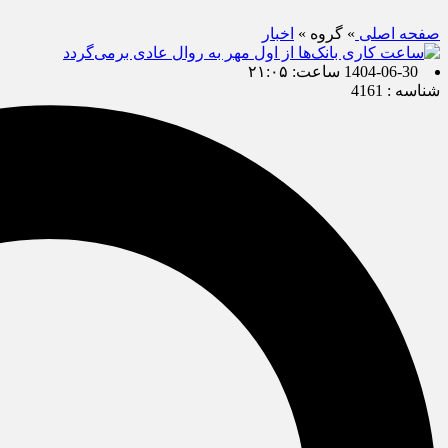
صفحه اصلی
» گروه »
اخبار
1404-06-30 ساعت: ۲۱:۰۵
شناسه : 4161