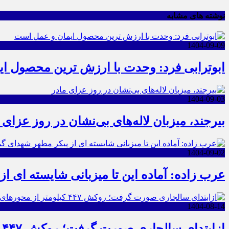
نوشته های مشابه
1404-09-09
ابوترابی فرد: وحدت با ارزش ترین محصول ا
1404-09-03
بیرجند، میزبان لاله‌های بی‌نشان در روز عزای 
1404-09-02
عرب زاده: آماده این تا میزبانی شایسته ای ا
1404-08-14
ازابتدای سالجاری صورت گرفت؛ روکش ۴۴۷ کیلومتر از محورهای خراسان جنوبی