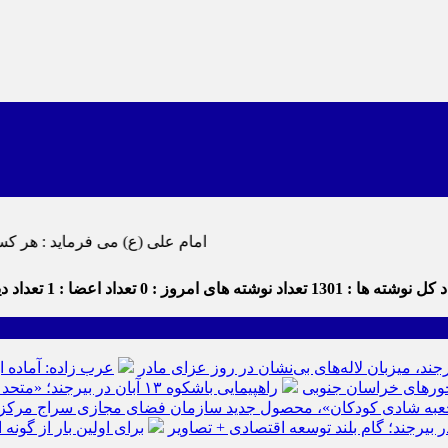
امام علی (ع) می فرماید : هر کس از خود بدگویی و انتقاد کند٬ خود را اصلاح کرده و هر کس خودستایی ن
 کل نوشته ها : 1301
تعداد نوشته های امروز : 0
تعداد اعضا : 1
تعداد دید
رجند، میزبان لاله‌های بی‌نشان در روز عزای مادر
عرب زاده: آماده ا
راهپیمایی باشکوه ۱۳ آبان در بیرجند؛ «متحد و استوار مقابل استکبار» + تصاویر
عبه شادی کودکان»، محصول جدید سازمان فضای مجازی سراج مرکز خرا
ر بیرجند؛ گام بلند توسعه اقتصادی + تصاویر
برای اولین بار از گون