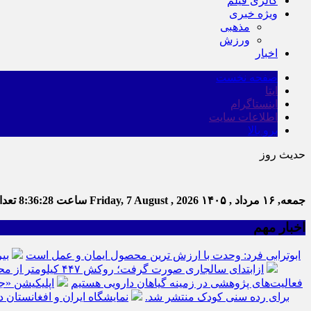
گالری فیلم
ویژه خبری
مذهبی
ورزش
اخبار
صفحه نخست
ایتا
اینستاگرام
اطلاعات سایت
برو بالا
حدیث روز
جمعه, ۱۶ مرداد , ۱۴۰۵
Friday, 7 August , 2026
ساعت
8:36:29
تعداد
اخبار مهم
ابوترابی فرد: وحدت با ارزش ترین محصول ایمان و عمل است
بی
ازابتدای سالجاری صورت گرفت؛ روکش ۴۴۷ کیلومتر از محورهای خراسان جنوبی
فعالیت‌های پژوهشی در زمینه گیاهان دارویی هستیم
اپلیکیشن «ج
برای رده سنی کودک منتشر شد.
نمایشگاه ایران و افغانستان د