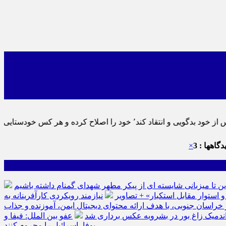
ماید٬ پس به تحقیق خویش را تباه نموده است.
گاهها : 3
×
ین تا میزبانی شایسته ای از پیکر مطهر شهدای گمنام داشته باشیم
نیازمند رویکردی کارآفرینانه به
سان جنوبی، با هدف ارائه محتوای دیجیتال ایمن، آموزنده و جذاب
ه اندمیک زاغ بور در بشرویه عکس برداری شد
عفو بین الملل: فیفا و
یوفا، اسرائیل را محروم کنند