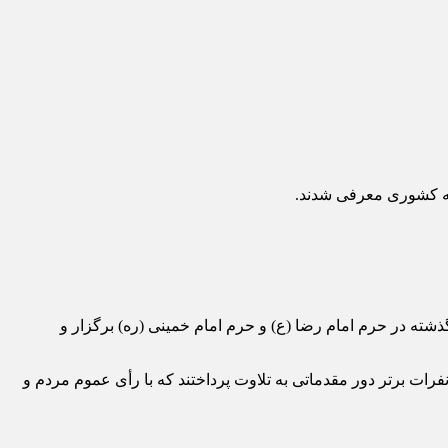
له کشوری معرفی شدند.
ه در حرم امام رضا (ع) و حرم امام خمینی (ره) برگزار و
ی (ره) حرم امام رضا (ع) برگزار شد و نفرات برتر دور مقدماتی به تلاوت پرداختند که با رأی عموم مردم و