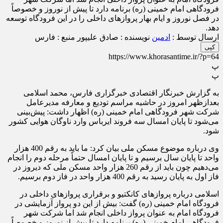
فرودگاهی امام خمینی (ره) برنامه دارد تا پیش از نوروز و خصوصاً
در فصل نوروز و ایام بهار پروازهای داخلی را در این فرودگاه توسعه
دهد.
ارسال توسط :
ادمین
نویسنده : صادق علیپور
منبع : فارس
کپی
https://www.khorasantime.ir/?p=64
پ
پ
به گزارش خبرنگار اقتصادی خبرگزاری فارس، محمد اسلامی
بعدازظهر امروز در حاشیه مراسم تودیع و معارفه مدیرعامل
شرکت شهر فرودگاهی امام خمینی (ره) اظهار داشت: پیش‌بینی
می‌شود تا پایان امسال سه فروند ایرباس وارد ناوگان هوایی کشور
شود.
وی درباره موضوع مسکن ملی بیان کرد: ما باید به رقم 400 هزار
واحد تا پایان سال برسیم و تا پایان امسال حتماً مرحله دوم را انجام
می‌دهیم چون باید از رقم 260 هزار واحد مسکن ملی که دیروز در
فاز اول به پایان رسید به رقم 400 هزار واحد در فاز دوم برسیم.
اسلامی درباره پروازهای کانکتیو و برقراری پروازهای داخلی در
فرودگاه امام خمینی (ره) گفت: بیش از این دو پرواز آزمایشی در
فرودگاه امام به عنوان پرواز داخلی انجام شد اما شرکت شهر
فرودگاهی امام خمینی (ره) برنامه دارد تا پیش از نوروز و خصوصاً