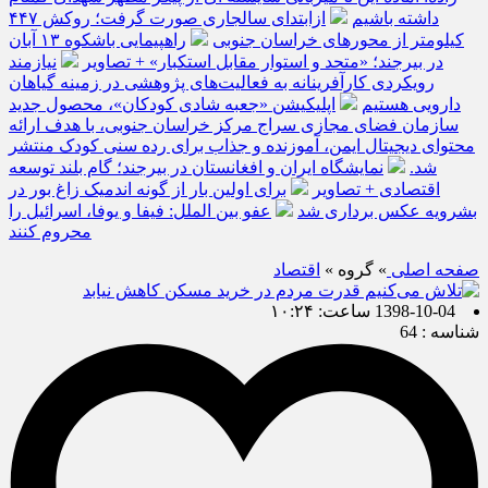
داشته باشیم
ازابتدای سالجاری صورت گرفت؛ روکش ۴۴۷
کیلومتر از محورهای خراسان جنوبی
راهپیمایی باشکوه ۱۳ آبان
در بیرجند؛ «متحد و استوار مقابل استکبار» + تصاویر
نیازمند
رویکردی کارآفرینانه به فعالیت‌های پژوهشی در زمینه گیاهان
دارویی هستیم
اپلیکیشن «جعبه شادی کودکان»، محصول جدید
سازمان فضای مجازی سراج مرکز خراسان جنوبی، با هدف ارائه
محتوای دیجیتال ایمن، آموزنده و جذاب برای رده سنی کودک منتشر
شد.
نمایشگاه ایران و افغانستان در بیرجند؛ گام بلند توسعه
اقتصادی + تصاویر
برای اولین بار از گونه اندمیک زاغ بور در
بشرویه عکس برداری شد
عفو بین الملل: فیفا و یوفا، اسرائیل را
محروم کنند
صفحه اصلی
» گروه »
اقتصاد
1398-10-04 ساعت: ۱۰:۲۴
شناسه : 64