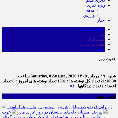
گالری فیلم
ویژه خبری
مذهبی
ورزش
اخبار
صفحه نخست
ایتا
اینستاگرام
اطلاعات سایت
برو بالا
حدیث روز
شنبه, ۱۷ مرداد , ۱۴۰۵
Saturday, 8 August , 2026
ساعت
21:10:30
تعداد کل نوشته ها : 1301
تعداد نوشته های امروز : 0
تعداد
اعضا : 1
تعداد دیدگاهها : 3
×
اخبار مهم
ابوترابی فرد: وحدت با ارزش ترین محصول ایمان و عمل است
بیرجند، میزبان لاله‌های بی‌نشان در روز عزای مادر
عرب
زاده: آماده این تا میزبانی شایسته ای از پیکر مطهر شهدای گمنام