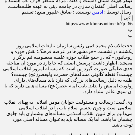
گوهر هویت انسان دانست و گفت: مردم منتظر حرف ناب هستند و
رسالت اصلی گفتمان سازی در جامعه دینی به عهده طلبه‌هاست.
ارسال توسط :
ادمین
نویسنده : صادق علیپور
منبع : تسنیم
کپی
https://www.khorasantime.ir/?p=66
پ
پ
حجت‌الاسلام محمد قمی رئیس سازمان تبلیغات اسلامی روز
یکشنبه در نشست «خرمشهرها در عرصه فرهنگ؛ نقش حوزه و
روحانیون» که در جمع طلاب حوزه علمیه معصومیه قم برگزار
می‌شد، اظهار داشت: پرسش اصلی که جا دارد در مورد آن مباحثه
جدی طلبگی صورت گیرد این است که مسأله امروز انقلاب اسلامی
چیست؟ نقطه کانونی مسأله‌های حضرت ولیعصر(عج) چیست؟
طلبه به دلیل رسالت‌های بزرگی که دارد باید مسأله‌های دارای
اولویت امامش را بداند. نایب امام عصر(عج) مساله‌هایی دارند که تا
آن سوی عالم امتداد دارد.
وی گفت: رسالت و مسئولیت جوانان مومن انقلابی به پهنای انقلاب
اسلامی است و چون تجسم اسلام ناب را در انقلاب اسلامی
می‌دانیم برای تبیین انقلاب اسلامی مساله‌های بیشماری باید جلوی
چشمان ما باشد. اما یک مساله باید به‌عنوان مساله اصلی مورد
توجه باشد.