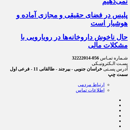
نمی‌دهیم
پلیس در فضای حقیقی و مجازی آماده و
هوشیار است
حال ناخوش داروخانه‌ها در رویارویی با
مشکلات مالی
شـماره تمـاس
056-32222014
پسـت الـکترونیـکی
آدرس پسـتی
خراسان جنوبی - بیرجند - طالقانی 11 - فرعی اول
سمت چپ
ارتباط مردمی
اطلاعات تماس