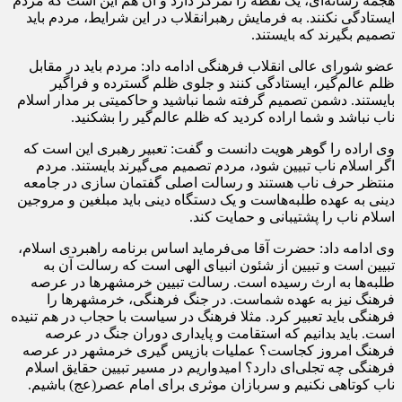
هجمه رسانه‌ای، یک نقطه را تمرکز دارد و آن هم این است که مردم
ایستادگی نکنند. به فرمایش رهبرانقلاب در این شرایط، مردم باید
تصمیم بگیرند که بایستند.
عضو شورای عالی انقلاب فرهنگی ادامه داد: مردم باید در مقابل
ظلم عالم‌گیر، ایستادگی کنند و جلوی ظلم گسترده و فراگیر
بایستند. دشمن تصمیم گرفته شما نباشید و حاکمیتی بر مدار اسلام
ناب نباشد و شما اراده کردید که ظلم عالم‌گیر را بشکنید.
وی اراده را گوهر هویت دانست و گفت: تعبیر رهبری این است که
اگر اسلام ناب تبیین شود، مردم تصمیم می‌گیرند بایستند. مردم
منتظر حرف ناب هستند و رسالت اصلی گفتمان سازی در جامعه
دینی به عهده طلبه‌هاست و یک دستگاه دینی باید مبلغین و مروجین
اسلام ناب را پشتیبانی و حمایت کند.
وی ادامه داد: حضرت آقا می‌فرماید اساس برنامه راهبردی اسلام،
تبیین است و تبیین از شئون انبیای الهی است که رسالت آن به
طلبه‌ها به ارث رسیده است. رسالت تبیین خرمشهرها در عرصه
فرهنگ نیز به عهده شماست. در جنگ فرهنگی، خرمشهرها را
فرهنگی باید تعبیر کرد. مثلا فرهنگ در سیاست با حجاب در هم تنیده
است. باید بدانیم که استقامت و پایداری دوران جنگ در عرصه
فرهنگ امروز کجاست؟ عملیات بازپس گیری خرمشهر در عرصه
فرهنگی چه تجلی‌ای دارد؟ امیدواریم در مسیر تبیین حقایق اسلام
ناب کوتاهی نکنیم و سربازان موثری برای امام عصر(عج) باشیم.