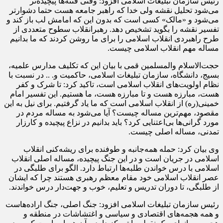
رئیس سازمان تبلیغات اسلامی افزود: وقتی فتنه‌ها پیچیده‌تر
می‌شود تحلیل نقشه ولی خدا که راهبر جامعه هست حتما دشوارتر
می‌شود و «مالک» کسی است که بدون این که امامش لب باز کند و
تفسیر نقشه را بگوید تشخیص دهد. رهبرانقلاب سطوح متعددی از
طرح راهبردی انقلاب اسلامی را برای ما روشن کردند که ما بدانیم
مساله مهم انقلاب اسلامی چیست.
حجت‌الاسلام والمسلمین قمی با بیان این که تکلیف مدارس علمیه،
بسیج، دانشگاه، سازمان تبلیغات اسلامی، حاکمیت و. .. در نسبت با
نظام اولویت‌های انقلاب اسلامی است، تاکید کرد: تا شرک و کفر
هست، مبارزه هست و تا مبارزه هست، ما هستیم. این تفسیر امام
خمینی(ره) از انقلاب اسلامی است که ما یاد گرفتیم. برای نیل به این
مقصود، مهم‌ترین مساله چیست؟ آیا می‌شود به مساله مردم در
مورد گرانی‌ها بی‌اعتنایی کرد؟ باید بدانیم در نزاع پیچیده و کارزار
تمدنی، مساله اصلی چیست.
وی بیان کرد: حمله همه‌جانبه و طوفنده برای ریشه‌کنی انقلاب
اسلامی در جریان است و در این جنگ پیچیده، مساله اصلی انقلاب
اسلامی با درس خواندن طلبه‌ها ارتباط دارد. الگو برای طلبگی در
عصر انقلاب اسلامی خود مقام معظم رهبری هستند چرا که ایشان
از طلبگی، تا دوران تدریس و تعلیم، خوب و جهت‌دار درس خواندند.
رئیس سازمان تبلیغات اسلامی افزود: جنگ اصلی، جنگ اراده‌هاست
و همه هجمه‌های اقتصادی و سیاسی و اغتشاشات در منطقه و