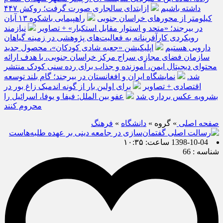
داشته باشیم
ازابتدای سالجاری صورت گرفت؛ روکش ۴۴۷
کیلومتر از محورهای خراسان جنوبی
راهپیمایی باشکوه ۱۳ آبان
در بیرجند؛ «متحد و استوار مقابل استکبار» + تصاویر
نیازمند
رویکردی کارآفرینانه به فعالیت‌های پژوهشی در زمینه گیاهان
دارویی هستیم
اپلیکیشن «جعبه شادی کودکان»، محصول جدید
سازمان فضای مجازی سراج مرکز خراسان جنوبی، با هدف ارائه
محتوای دیجیتال ایمن، آموزنده و جذاب برای رده سنی کودک منتشر
شد.
نمایشگاه ایران و افغانستان در بیرجند؛ گام بلند توسعه
اقتصادی + تصاویر
برای اولین بار از گونه اندمیک زاغ بور در
بشرویه عکس برداری شد
عفو بین الملل: فیفا و یوفا، اسرائیل را
محروم کنند
صفحه اصلی
» گروه »
دانشگاه
»
فرهنگ
1398-10-04 ساعت: ۱۰:۳۵
شناسه : 66