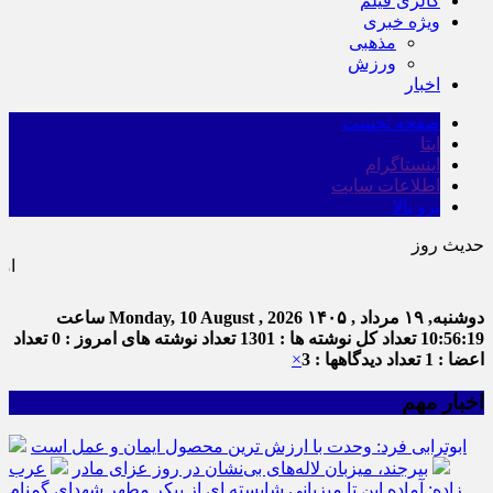
گالری فیلم
ویژه خبری
مذهبی
ورزش
اخبار
صفحه نخست
ایتا
اینستاگرام
اطلاعات سایت
برو بالا
حدیث روز
امام علی (ع) می ف
دوشنبه, ۱۹ مرداد , ۱۴۰۵
Monday, 10 August , 2026
ساعت
10:56:20
تعداد کل نوشته ها : 1301
تعداد نوشته های امروز : 0
تعداد
اعضا : 1
تعداد دیدگاهها : 3
×
اخبار مهم
ابوترابی فرد: وحدت با ارزش ترین محصول ایمان و عمل است
بیرجند، میزبان لاله‌های بی‌نشان در روز عزای مادر
عرب
زاده: آماده این تا میزبانی شایسته ای از پیکر مطهر شهدای گمنام