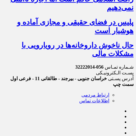
نمی‌دهیم
پلیس در فضای حقیقی و مجازی آماده و
هوشیار است
حال ناخوش داروخانه‌ها در رویارویی با
مشکلات مالی
شـماره تمـاس
056-32222014
پسـت الـکترونیـکی
آدرس پسـتی
خراسان جنوبی - بیرجند - طالقانی 11 - فرعی اول
سمت چپ
ارتباط مردمی
اطلاعات تماس