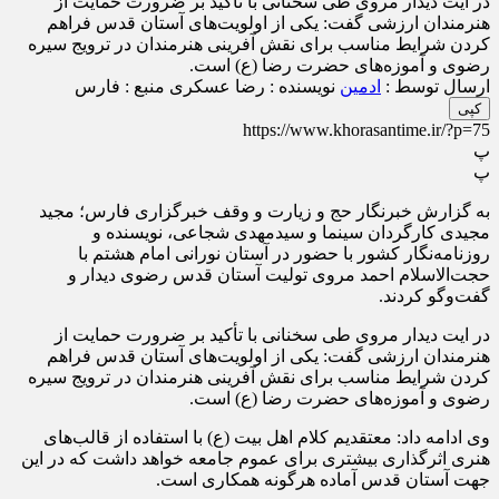
در ایت دیدار مروی طی سخنانی با تأکید بر ضرورت حمایت از
هنرمندان ارزشی گفت: یکی از اولویت‌های آستان قدس فراهم
کردن شرایط مناسب برای نقش آفرینی هنرمندان در ترویج سیره
رضوی و آموزه‌های حضرت رضا (ع) است.
ارسال توسط :
ادمین
نویسنده : رضا عسکری
منبع : فارس
کپی
https://www.khorasantime.ir/?p=75
پ
پ
به گزارش خبرنگار حج و زیارت و وقف خبرگزاری فارس؛ مجید
مجیدی کارگردان سینما و سیدمهدی شجاعی، نویسنده و
روزنامه‌نگار کشور با حضور در آستان نورانی امام هشتم با
حجت‌الاسلام احمد مروی تولیت آستان قدس رضوی دیدار و
گفت‌وگو کردند.
در ایت دیدار مروی طی سخنانی با تأکید بر ضرورت حمایت از
هنرمندان ارزشی گفت: یکی از اولویت‌های آستان قدس فراهم
کردن شرایط مناسب برای نقش آفرینی هنرمندان در ترویج سیره
رضوی و آموزه‌های حضرت رضا (ع) است.
وی ادامه داد: معتقدیم کلام اهل بیت (ع) با استفاده از قالب‌های
هنری اثرگذاری بیشتری برای عموم جامعه خواهد داشت که در این
جهت آستان قدس آماده هرگونه همکاری است.