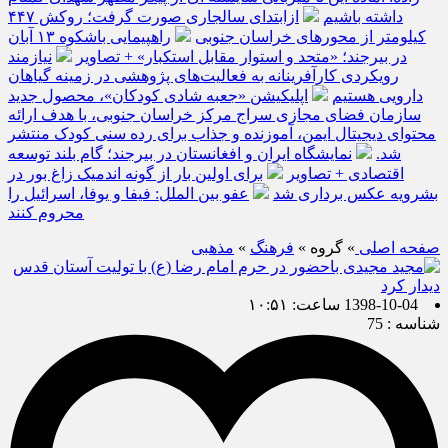
داشته باشیم
ازابتدای سالجاری صورت گرفت؛ روکش ۴۴۷
کیلومتر از محورهای خراسان جنوبی
راهپیمایی باشکوه ۱۳ آبان
در بیرجند؛ «متحد و استوار مقابل استکبار» + تصاویر
نیازمند
رویکردی کارآفرینانه به فعالیت‌های پژوهشی در زمینه گیاهان
دارویی هستیم
اپلیکیشن «جعبه شادی کودکان»، محصول جدید
سازمان فضای مجازی سراج مرکز خراسان جنوبی، با هدف ارائه
محتوای دیجیتال ایمن، آموزنده و جذاب برای رده سنی کودک منتشر
شد.
نمایشگاه ایران و افغانستان در بیرجند؛ گام بلند توسعه
اقتصادی + تصاویر
برای اولین بار از گونه اندمیک زاغ بور در
بشرویه عکس برداری شد
عفو بین الملل: فیفا و یوفا، اسرائیل را
محروم کنند
صفحه اصلی
» گروه »
فرهنگ
»
مذهبی
1398-10-04 ساعت: ۱۰:۵۱
شناسه : 75