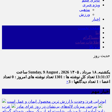
گالری فیلم
ویژه خبری
مذهبی
ورزش
اخبار
صفحه نخست
ایتا
اینستاگرام
اطلاعات سایت
برو بالا
حدیث روز
ا
یکشنبه, ۱۸ مرداد , ۱۴۰۵
Sunday, 9 August , 2026
ساعت
13:31:38
تعداد کل نوشته ها : 1301
تعداد نوشته های امروز : 0
تعداد
اعضا : 1
تعداد دیدگاهها : 3
×
اخبار مهم
ابوترابی فرد: وحدت با ارزش ترین محصول ایمان و عمل است
بیرجند، میزبان لاله‌های بی‌نشان در روز عزای مادر
عرب
زاده: آماده این تا میزبانی شایسته ای از پیکر مطهر شهدای گمنام