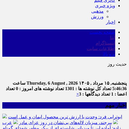
گالری فیلم
ویژه خبری
مذهبی
ورزش
اخبار
صفحه نخست
ایتا
اینستاگرام
اطلاعات سایت
برو بالا
حدیث روز
پنجشنبه, ۱۵ مرداد , ۱۴۰۵
Thursday, 6 August , 2026
ساعت
5:46:36
تعداد کل نوشته ها : 1301
تعداد نوشته های امروز : 0
تعداد
اعضا : 1
تعداد دیدگاهها : 3
×
اخبار مهم
ابوترابی فرد: وحدت با ارزش ترین محصول ایمان و عمل است
بیرجند، میزبان لاله‌های بی‌نشان در روز عزای مادر
عرب
زاده: آماده این تا میزبانی شایسته ای از پیکر مطهر شهدای گمنام