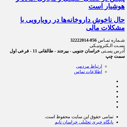
هوشیار است
حال ناخوش داروخانه‌ها در رویارویی با
مشکلات مالی
شـماره تمـاس
056-32222014
پسـت الـکترونیـکی
آدرس پسـتی
خراسان جنوبی - بیرجند - طالقانی 11 - فرعی اول
سمت چپ
ارتباط مردمی
اطلاعات تماس
تمامی حقوق این سایت محفوظ است.
پایگاه خبری تحلیلی خراسان تایم