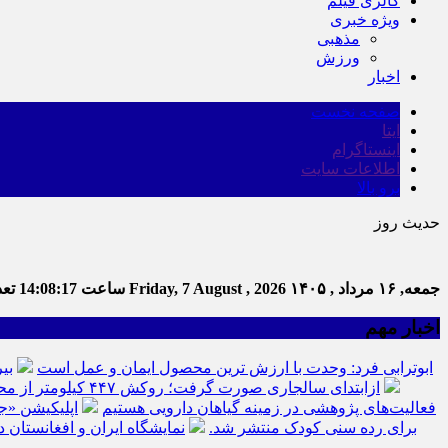
گالری فیلم
ویژه خبری
مذهبی
ورزش
اخبار
صفحه نخست
ایتا
اینستاگرام
اطلاعات سایت
برو بالا
حدیث روز
جمعه, ۱۶ مرداد , ۱۴۰۵
Friday, 7 August , 2026
ساعت
14:08:18
تعدا
اخبار مهم
ابوترابی فرد: وحدت با ارزش ترین محصول ایمان و عمل است
بی
ازابتدای سالجاری صورت گرفت؛ روکش ۴۴۷ کیلومتر از محورهای خراسان جنوبی
فعالیت‌های پژوهشی در زمینه گیاهان دارویی هستیم
اپلیکیشن «ج
برای رده سنی کودک منتشر شد.
نمایشگاه ایران و افغانستان د