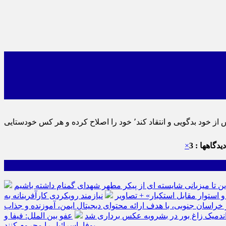
اید٬ پس به تحقیق خویش را تباه نموده است.
یدگاهها : 3
×
ین تا میزبانی شایسته ای از پیکر مطهر شهدای گمنام داشته باشیم
نیازمند رویکردی کارآفرینانه به
سان جنوبی، با هدف ارائه محتوای دیجیتال ایمن، آموزنده و جذاب
ه اندمیک زاغ بور در بشرویه عکس برداری شد
عفو بین الملل: فیفا و
یوفا، اسرائیل را محروم کنند