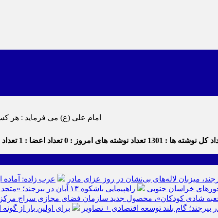
امام علی (ع) می فرماید : هر کس از خود بدگویی و انتقاد کند٬ خود را اصلاح کرده و هر کس خودستایی نم
د کل نوشته ها : 1301
تعداد نوشته های امروز : 0
تعداد اعضا : 1
تعداد د
رجند، میزبان لاله‌های بی‌نشان در روز عزای مادر
عرب زاده: آماده ا
راهپیمایی باشکوه ۱۳ آبان در بیرجند؛ «متحد و استوار مقابل استکبار» + تصاویر
عبه شادی کودکان»، محصول جدید سازمان فضای مجازی سراج مرکز خرا
ر بیرجند؛ گام بلند توسعه اقتصادی + تصاویر
برای اولین بار از گون