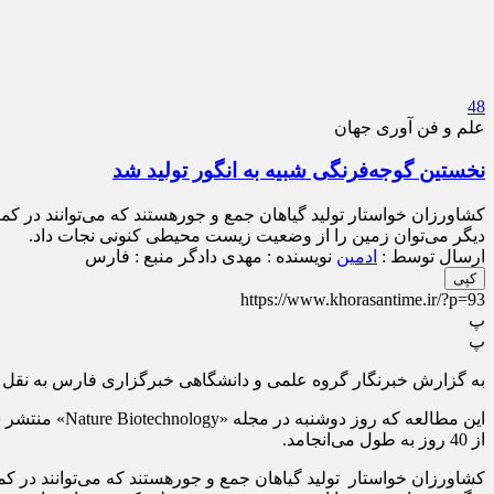
48
علم و فن آوری جهان
نخستین گوجه‌فرنگی شبیه به انگور تولید شد
کشاورزان خواستار تولید گیاهان جمع و جورهستند که می‌توانند در ک
دیگر می‌توان زمین را از وضعیت زیست محیطی کنونی نجات داد.
ارسال توسط :
ادمین
نویسنده : مهدی دادگر
منبع : فارس
کپی
https://www.khorasantime.ir/?p=93
پ
پ
به گزارش خبرنگار گروه علمی و دانشگاهی خبرگزاری فارس به نقل از ش
این مطالعه ک
از 40 روز به طول می‌انجامد.
کشاورزان خواستار تولید گیاهان جمع و جورهستند که می‌توانند در ک